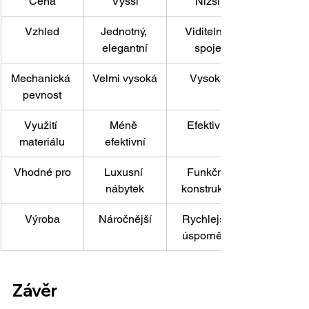
Cena
Vyšší
Nižší
Vzhled
Jednotný, 
Viditelné 
elegantní
spoje
Mechanická 
Velmi vysoká
Vysoká
pevnost
Využití 
Méně 
Efektivní
materiálu
efektivní
Vhodné pro
Luxusní 
Funkční 
nábytek
konstrukce
Výroba
Náročnější
Rychlejší, 
úspornější
Závěr