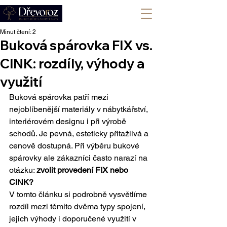
+420 702 008 772
Minut čtení: 2
Buková spárovka FIX vs.
CINK: rozdíly, výhody a
využití
Buková spárovka patří mezi 
nejoblíbenější materiály v nábytkářství, 
interiérovém designu i při výrobě 
schodů. Je pevná, esteticky přitažlivá a 
cenově dostupná. Při výběru bukové 
spárovky ale zákazníci často narazí na 
otázku: 
zvolit provedení FIX nebo 
CINK?
V tomto článku si podrobně vysvětlíme 
rozdíl mezi těmito dvěma typy spojení, 
jejich výhody i doporučené využití v 