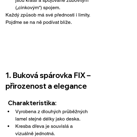
jsou kratší a spojované zubovitým 
(„cinkovým“) spojem.
Každý způsob má své přednosti i limity. 
Pojďme se na ně podívat blíže.
1. Buková spárovka FIX – 
přirozenost a elegance
  Charakteristika:
Vyrobena z dlouhých průběžných 
lamel stejné délky jako deska.
Kresba dřeva je souvislá a 
vizuálně jednotná.