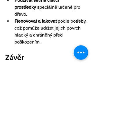
Používat šetrné čisticí 
prostředky
 speciálně určené pro 
dřevo.
Renovovat a lakovat
 podle potřeby, 
což pomůže udržet jejich povrch 
hladký a chráněný před 
poškozením.
Závěr
Dřevěné schodnice jsou investicí do 
kvality, krásy a trvanlivosti. Díky 
rozmanitosti dřeva, jako je dub, buk a 
jasan, a možnosti volby mezi 
celomasivními a lepenými deskami, 
můžete najít perfektní schody pro váš 
interiér. Věříme, že dřevěné schody 
přinesou do vašeho domova nejen 
příjemnou atmosféru, ale i nadčasovou 