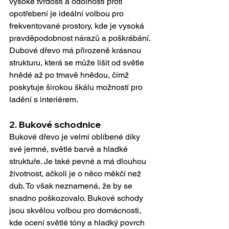
vysoké tvrdosti a odolnosti proti 
opotřebení je ideální volbou pro 
frekventované prostory, kde je vysoká 
pravděpodobnost nárazů a poškrábání. 
Dubové dřevo má přirozeně krásnou 
strukturu, která se může lišit od světle 
hnědé až po tmavě hnědou, čímž 
poskytuje širokou škálu možností pro 
ladění s interiérem.
2. 
Bukové schodnice
Bukové dřevo je velmi oblíbené díky 
své jemné, světlé barvě a hladké 
struktuře. Je také pevné a má dlouhou 
životnost, ačkoli je o něco měkčí než 
dub. To však neznamená, že by se 
snadno poškozovalo. Bukové schody 
jsou skvělou volbou pro domácnosti, 
kde ocení světlé tóny a hladký povrch 