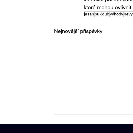
které mohou ovlivnit
jasan
buk
dub
výhody
nevý
Nejnovější příspěvky