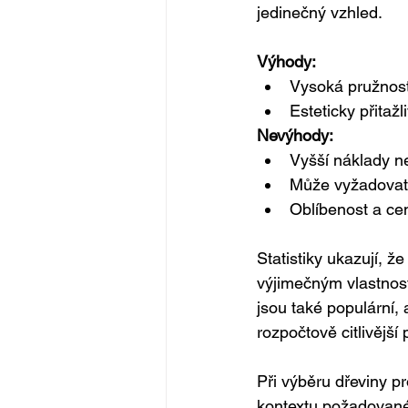
jedinečný vzhled.
Výhody:
Vysoká pružnost
Esteticky přitažl
Nevýhody:
Vyšší náklady n
Může vyžadovat s
Oblíbenost a ce
Statistiky ukazují, ž
výjimečným vlastnost
jsou také populární, 
rozpočtově citlivější 
Při výběru dřeviny pr
kontextu požadovanéh