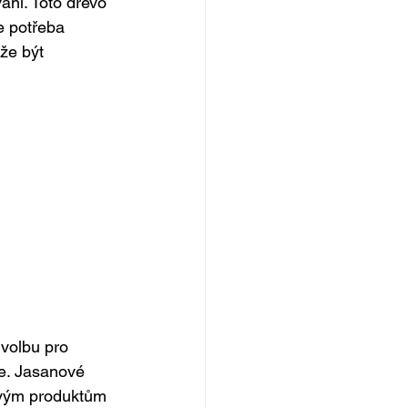
ání. Toto dřevo 
e potřeba 
že být 
volbu pro 
le. Jasanové 
ovým produktům 