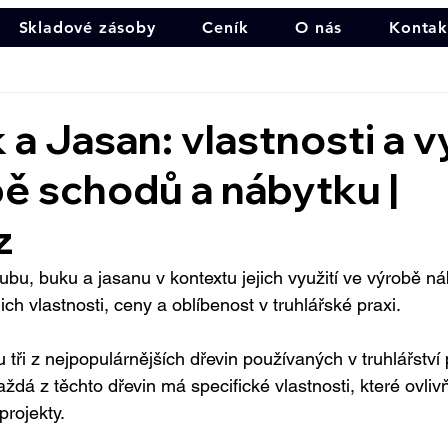
Skladové zásoby
Ceník
O nás
Kontak
 a Jasan: vlastnosti a v
ě schodů a nábytku |
z
bu, buku a jasanu v kontextu jejich využití ve výrobě ná
jich vlastnosti, ceny a oblíbenost v truhlářské praxi.
 tři z nejpopulárnějších dřevin používaných v truhlářství
dá z těchto dřevin má specifické vlastnosti, které ovlivňu
projekty.