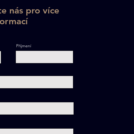
e nás pro více
formací
ová spárovka:
Příjmení
ovský materiál pro
obu nábytku