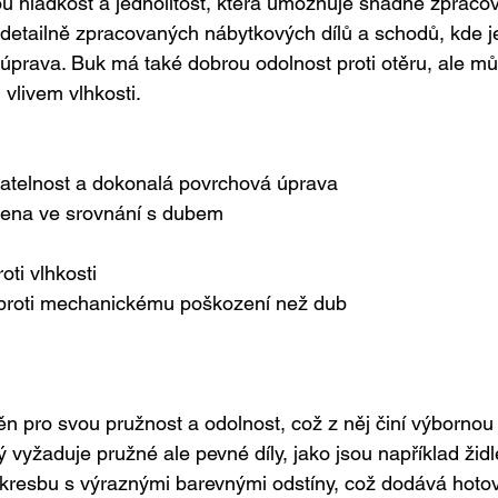
u hladkost a jednolitost, která umožňuje snadné zpracov
u detailně zpracovaných nábytkových dílů a schodů, kde j
prava. Buk má také dobrou odolnost proti otěru, ale mů
 vlivem vlhkosti.
atelnost a dokonalá povrchová úprava
 cena ve srovnání s dubem
oti vlhkosti
proti mechanickému poškození než dub
n pro svou pružnost a odolnost, což z něj činí výbornou 
ý vyžaduje pružné ale pevné díly, jako jsou například žid
kresbu s výraznými barevnými odstíny, což dodává hot