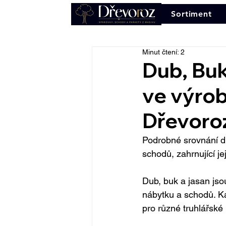
Sortiment
Minut čtení: 2
Dub, Buk
ve výrob
Dřevoro
Podrobné srovnání du
schodů, zahrnující je
Dub, buk a jasan jsou
nábytku a schodů. Kaž
pro různé truhlářské 