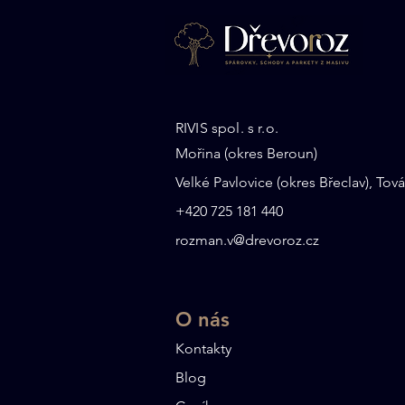
Kdy se vyplatí investovat
RIVIS spol. s r.o.
do dubu a kdy zvolit jasan
Mořina (okres Beroun)
Velké Pavlovice (okres Břeclav), Tová
+
420 725 181 440
rozman.v@drevoroz.cz
O nás​
Kontakty
Blog