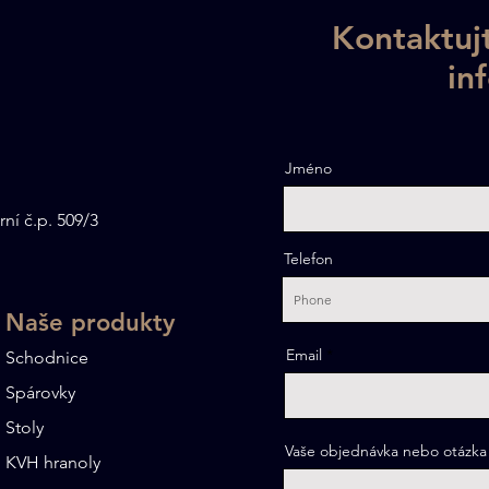
Kontaktujt
in
Dubová spárovka:
Dub
Jméno
nadčasová klasika pro
Král
schody, stoly i interiéry
výr
rní č.p. 509/3
Telefon
Naše produkty
Email
Schodnice
Spárovky
Stoly
Vaše objednávka nebo otázka
KVH hranoly