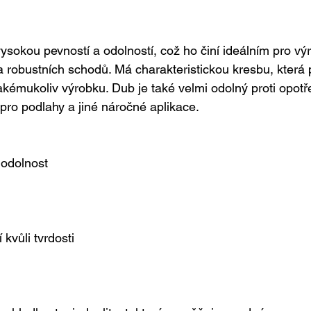
sokou pevností a odolností, což ho činí ideálním pro vý
a robustních schodů. Má charakteristickou kresbu, která 
akémukoliv výrobku. Dub je také velmi odolný proti opotře
 pro podlahy a jiné náročné aplikace.
 odolnost
d
kvůli tvrdosti