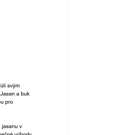
vůli svým 
 Jasan a buk 
bu pro 
 jasanu v 
nečné výhody, 