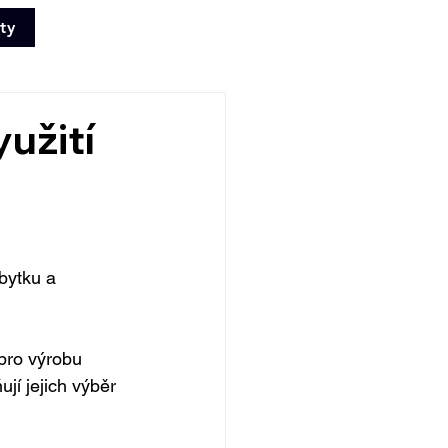
ty
+420 702 008
772
yužití
bytku a 
 pro výrobu 
jí jejich výběr 