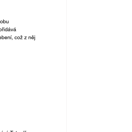
robu 
přidává 
bení, což z něj 