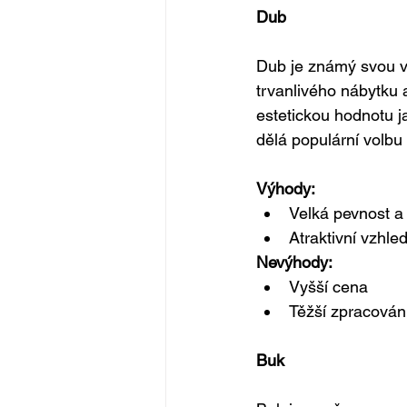
Dub
Dub je známý svou vy
trvanlivého nábytku 
estetickou hodnotu j
dělá populární volbu
Výhody:
Velká pevnost a
Atraktivní vzhle
Nevýhody:
Vyšší cena
Těžší zpracování 
Buk