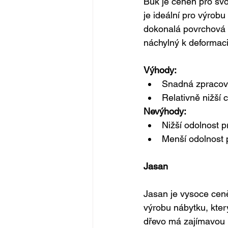
Buk je ceněn pro svo
je ideální pro výrob
dokonalá povrchová ú
náchylný k deformaci
Výhody:
Snadná zpracov
Relativně nižší
Nevýhody:
Nižší odolnost pr
Menší odolnost 
Jasan
Jasan je vysoce ceně
výrobu nábytku, kter
dřevo má zajímavou 