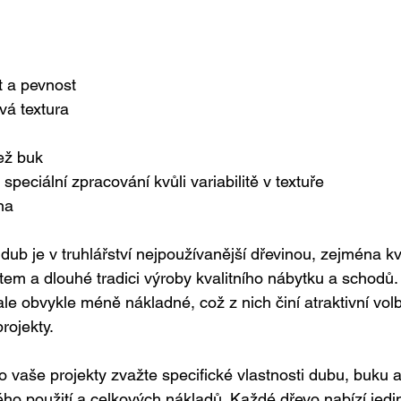
 a pevnost
ivá textura
ež buk
peciální zpracování kvůli variabilitě v textuře
na
e dub je v truhlářství nejpoužívanější dřevinou, zejména k
em a dlouhé tradici výroby kvalitního nábytku a schodů.
ale obvykle méně nákladné, což z nich činí atraktivní vol
projekty.
o vaše projekty zvažte specifické vlastnosti dubu, buku a
o použití a celkových nákladů. Každé dřevo nabízí jedi