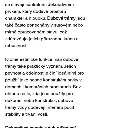
se stávají centrálním dekorativním 
prvkem, který dodává prostoru 
charakter a hloubku. 
Dubové trámy
 jsou 
také často ponechány v surovém nebo 
mírně opracovaném stavu, což 
zdůrazňuje jejich přirozenou krásu a 
robustnost.
Kromě estetické funkce mají dubové 
trámy také praktický význam. Jejich 
pevnost a odolnost je činí ideálními pro 
použití jako nosné konstrukční prvky v 
domech i komerčních prostorech. Bez 
ohledu na to, zda jsou použity pro 
dekoraci nebo konstrukci, dubové 
trámy vždy dodávají interiéru pocit 
stability a trvanlivosti.
Dekorativní panely z dubu: Spojení 