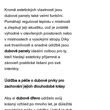
Kromě estetických vlastností jsou 
dubové panely také velmi funkční. 
Pomáhají regulovat teplotu v místnosti 
a zlepšují její akustiku, což je zvláště 
výhodné v otevřených prostorech nebo 
v místnostech s vysokými stropy. Díky 
své trvanlivosti a snadné údržbě jsou 
dubové panely
 ideální volbou pro ty, 
kteří hledají esteticky příjemné a 
zároveň praktické řešení pro své 
interiéry.
Údržba a péče o dubové prvky pro 
zachování jejich dlouhodobé krásy
Aby si 
dubové dřevo
 udrželo svůj 
krásný vzhled po mnoho let, je důležitá 
pravidelná péče a údržba. I když je dub 