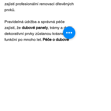
zajistí profesionální renovaci dřevěných 
prvků.
Pravidelná údržba a správná péče 
zajistí, že 
dubové panely
, trámy a další 
dekorativní prvky zůstanou krásné a 
funkční po mnoho let. 
Péče o dubové 
dřevo
 není náročná, ale vyžaduje 
pozornost k detailům a použití 
správných postupů, aby se zachovala 
jeho dlouhodobá trvanlivost a přirozená 
elegance.
Závěr
Dubové dřevo je skvělou volbou pro 
dekorativní panely, trámy a další prvky, 
které.