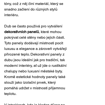
tóny, což z něj činí materiál, který se 
snadno začlení do různých stylů 
interiéru.
Dub se často používá pro vytváření 
dekorativních panelů
, které mohou 
pokrývat celé stěny nebo jejich části. 
Tyto panely dodávají místnosti pocit 
luxusu a elegance a zároveň vytvářejí 
přirozené teplo. Dekorativní panely z 
dubu jsou ideální jak pro tradiční, tak 
moderní interiéry, ať už jde o rustikální 
chalupy nebo luxusní městské byty. 
Kromě estetické hodnoty panely také 
slouží jako izolační prvek, který 
pomáhá udržet v místnosti příjemnou 
teplotu.
V interiérech, kde je kladen důraz na 