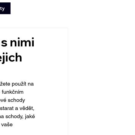
ty
+420 702 008
772
s nimi
jich
žete použít na 
é funkčním 
ové schody 
starat a vědět, 
na schody, jaké 
e vaše 