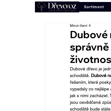
Sortiment
Minut čtení: 4
Dubové n
správně 
životnos
Dubové dřevo je jedn
schodiště. 
Dubové ná
řešením, které posk
vypadaly co nejlépe a
jak s nimi zacházet. 
jsou osvědčené způsob
schodiště bude stále