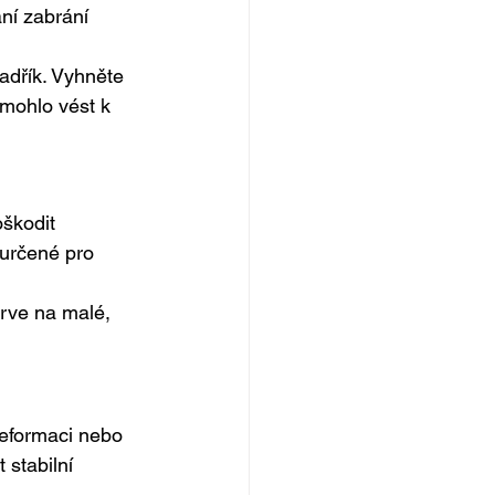
ní zabrání 
adřík. Vyhněte 
mohlo vést k 
škodit 
 určené pro 
prve na malé, 
deformaci nebo 
 stabilní 