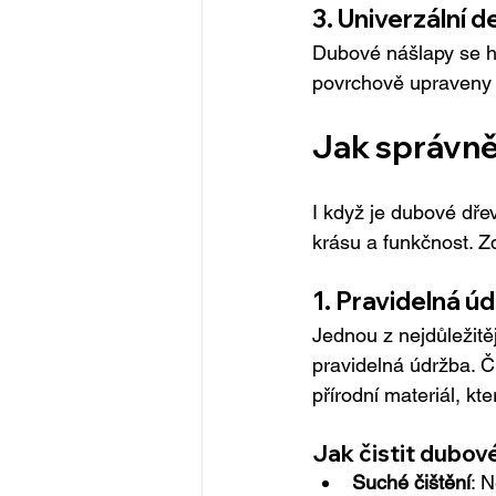
3. Univerzální d
Dubové nášlapy se ho
povrchově upraveny t
Jak správně
I když je dubové dře
krásu a funkčnost. Zd
1. Pravidelná úd
Jednou z nejdůležitě
pravidelná údržba. Č
přírodní materiál, kt
Jak čistit dubo
Suché čištění
: 