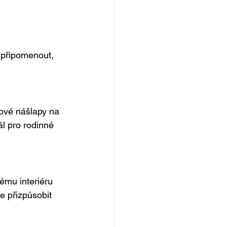
 připomenout, 
ové nášlapy na 
ál pro rodinné 
ému interiéru 
e přizpůsobit 