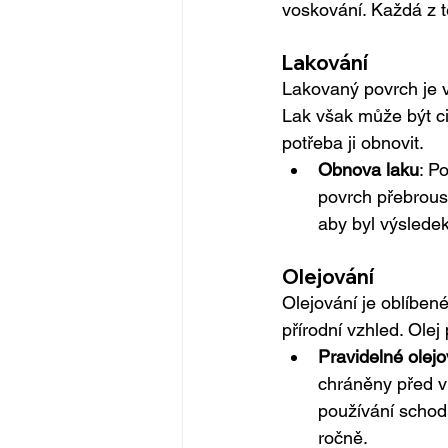
voskování. Každá z 
Lakování
Lakovaný povrch je v
Lak však může být ci
potřeba ji obnovit.
Obnova laku
: P
povrch přebrous
aby byl výsledek
Olejování
Olejování je oblíben
přírodní vzhled. Olej
Pravidelné olejo
chráněny před v
používání schodů
ročně.