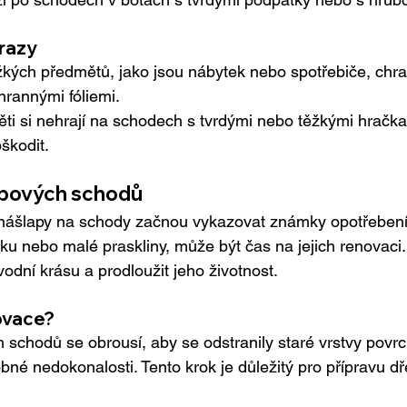
razy
ěžkých předmětů, jako jsou nábytek nebo spotřebiče, chr
rannými fóliemi.
děti si nehrají na schodech s tvrdými nebo těžkými hračka
škodit.
ubových schodů
ášlapy na schody začnou vykazovat známky opotřebení,
sku nebo malé praskliny, může být čas na jejich renovac
odní krásu a prodloužit jeho životnost.
ovace?
h schodů se obrousí, aby se odstranily staré vrstvy povr
bné nedokonalosti. Tento krok je důležitý pro přípravu d