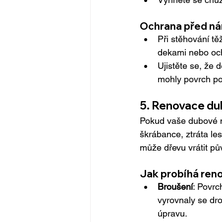
Ochrana před ná
Při stěhování t
dekami nebo och
Ujistěte se, že 
mohly povrch po
5. Renovace d
Pokud vaše dubové n
škrábance, ztráta le
může dřevu vrátit pův
Jak probíhá ren
Broušení
: Povrc
vyrovnaly se dro
úpravu.