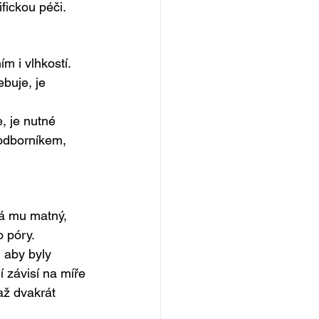
fickou péči.
 i vlhkostí. 
buje, je 
, je nutné 
odborníkem, 
vá mu matný, 
o póry.
 aby byly 
 závisí na míře 
až dvakrát 