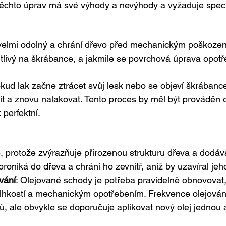
těchto úprav má své výhody a nevýhody a vyžaduje speci
elmi odolný a chrání dřevo před mechanickým poškozením
tlivý na škrábance, a jakmile se povrchová úprava opotře
okud lak začne ztrácet svůj lesk nebo se objeví škrábance
it a znovu nalakovat. Tento proces by měl být prováděn 
 perfektní.
é, protože zvýrazňuje přirozenou strukturu dřeva a dodá
 proniká do dřeva a chrání ho zevnitř, aniž by uzavíral jeh
vání
: Olejované schody je potřeba pravidelně obnovovat,
lhkostí a mechanickým opotřebením. Frekvence olejování
, ale obvykle se doporučuje aplikovat nový olej jednou 