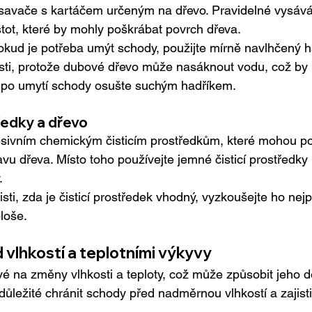
savače s kartáčem určeným na dřevo. Pravidelné vysává
tot, které by mohly poškrábat povrch dřeva.
Pokud je potřeba umýt schody, použijte mírně navlhčený h
kosti, protože dubové dřevo může nasáknout vodu, což by 
 po umytí schody osušte suchým hadříkem.
edky a dřevo
sivním chemickým čisticím prostředkům, které mohou po
u dřeva. Místo toho používejte jemné čisticí prostředky
.
jisti, zda je čisticí prostředek vhodný, vyzkoušejte ho nej
loše.
 vlhkostí a teplotními výkyvy
ivé na změny vlhkosti a teploty, což může způsobit jeho 
důležité chránit schody před nadměrnou vlhkostí a zajistit