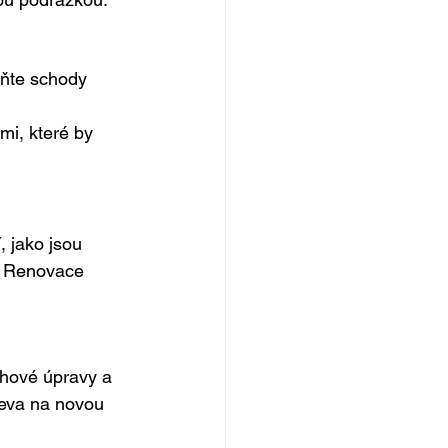
aňte schody 
mi, které by 
 jako jsou 
i. Renovace 
chové úpravy a 
řeva na novou 