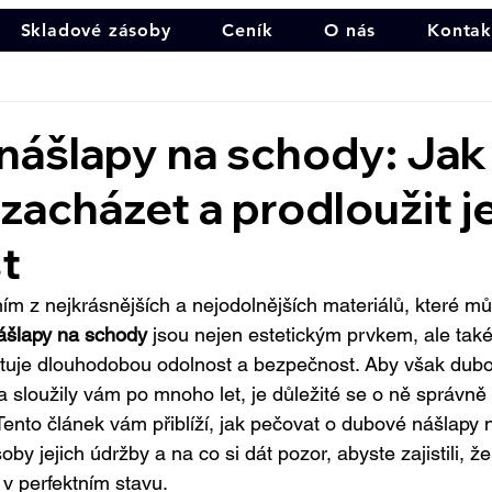
Skladové zásoby
Ceník
O nás
Kontak
ášlapy na schody: Jak 
zacházet a prodloužit je
t
ím z nejkrásnějších a nejodolnějších materiálů, které mů
šlapy na schody
 jsou nejen estetickým prvkem, ale tak
ytuje dlouhodobou odolnost a bezpečnost. Aby však dub
 sloužily vám po mnoho let, je důležité se o ně správně 
Tento článek vám přiblíží, jak pečovat o dubové nášlapy 
y jejich údržby a na co si dát pozor, abyste zajistili, ž
 v perfektním stavu.