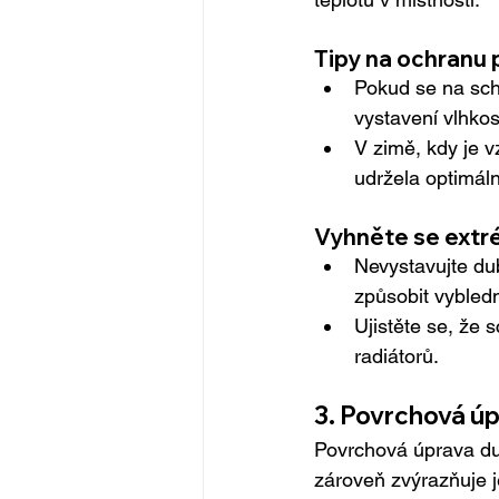
Tipy na ochranu 
Pokud se na sch
vystavení vlhkos
V zimě, kdy je v
udržela optimáln
Vyhněte se extr
Nevystavujte du
způsobit vybledn
Ujistěte se, že
radiátorů.
3. Povrchová úp
Povrchová úprava du
zároveň zvýrazňuje j