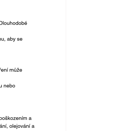
 Dlouhodobé 
hu, aby se 
ření může 
bu nebo 
 poškozením a 
ní, olejování a 