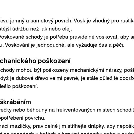
vu jemný a sametový povrch. Vosk je vhodný pro rustiká
stější údržbu než lak nebo olej.
 Voskované schody je potřeba pravidelně voskovat, aby si
u. Voskování je jednoduché, ale vyžaduje čas a péči.
chanického poškození
schody mohou být poškozeny mechanickými nárazy, poš
dyž je dubové dřevo velmi pevné, je stále důležité dodržo
dešlo poškození.
oškrábáním
rečky nebo běhouny na frekventovaných místech schodiš
opotřebení povrchu.
í mazlíčky, pravidelně jim stříhejte drápky, aby nepošk
i po schodech v botách s tvrdými podpatky nebo s hrub