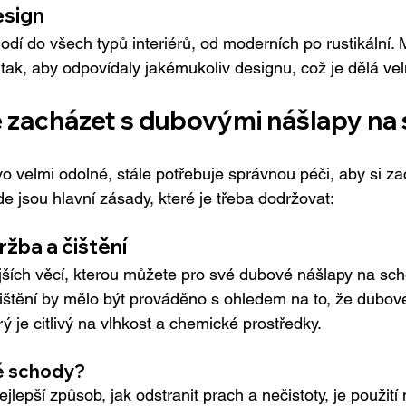
esign
dí do všech typů interiérů, od moderních po rustikální.
ak, aby odpovídaly jakémukoliv designu, což je dělá velmi
 zacházet s dubovými nášlapy na
vo velmi odolné, stále potřebuje správnou péči, aby si z
e jsou hlavní zásady, které je třeba dodržovat:
ržba a čištění
jších věcí, kterou můžete pro své dubové nášlapy na scho
ištění by mělo být prováděno s ohledem na to, že dubové
erý je citlivý na vlhkost a chemické prostředky.
vé schody?
Nejlepší způsob, jak odstranit prach a nečistoty, je použit