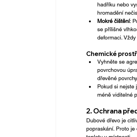
hadříku nebo vy
hromadění nečis
Mokré čištění
: 
se přílišné vlh
deformaci. Vždy
Chemické prostř
Vyhněte se agre
povrchovou úprav
dřevěné povrchy
Pokud si nejste 
méně viditelné p
2. Ochrana před
Dubové dřevo je citl
popraskání. Proto je 
teplotu v místnosti.