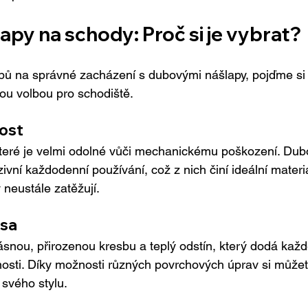
py na schody: Proč si je vybrat?
ipů na správné zacházení s dubovými nášlapy, pojďme si
nou volbou pro schodiště.
nost
které je velmi odolné vůči mechanickému poškození. Dub
zivní každodenní používání, což z nich činí ideální materi
neustále zatěžují.
ása
nou, přirozenou kresbu a teplý odstín, který dodá každ
lnosti. Díky možnosti různých povrchových úprav si můžet
svého stylu.