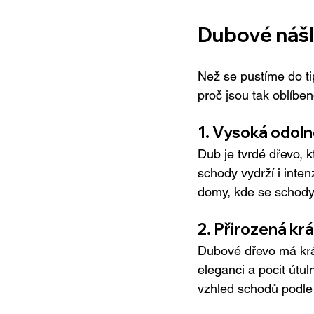
Dubové nášla
Než se pustíme do t
proč jsou tak oblíbe
1. Vysoká odol
Dub je tvrdé dřevo, 
schody vydrží i inten
domy, kde se schody 
2. Přirozená kr
Dubové dřevo má krás
eleganci a pocit útu
vzhled schodů podle 