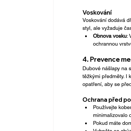
Voskování
Voskování dodává dře
styl, ale vyžaduje ča
Obnova vosku
:
ochrannou vrstv
4. Prevence me
Dubové nášlapy na 
těžkými předměty. I k
opatření, aby se pře
Ochrana před p
Používejte kobe
minimalizovalo 
Pokud máte domác
Vyhněte se chůz