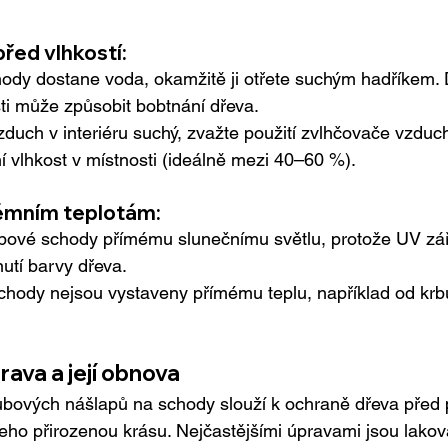
před vlhkostí:
ody dostane voda, okamžitě ji otřete suchým hadříkem.
ti může způsobit bobtnání dřeva.
zduch v interiéru suchý, zvažte použití zvlhčovače vzduc
í vlhkost v místnosti (ideálně mezi 40–60 %).
émním teplotám:
bové schody přímému slunečnímu světlu, protože UV zá
utí barvy dřeva.
 schody nejsou vystaveny přímému teplu, například od kr
rava a její obnova
bových nášlapů na schody slouží k ochraně dřeva před
eho přirozenou krásu. Nejčastějšími úpravami jsou laková