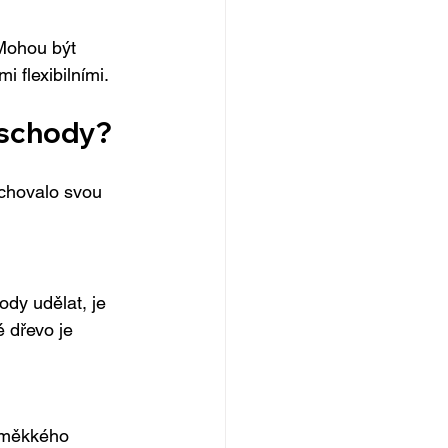
 Mohou být 
 flexibilními.
 schody?
achovalo svou 
dy udělat, je 
 dřevo je 
í měkkého 