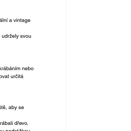
lní a vintage 
 udržely svou 
krábáním nebo 
vat určitá 
tě, aby se 
rábali dřevo.
ou podrážkou.