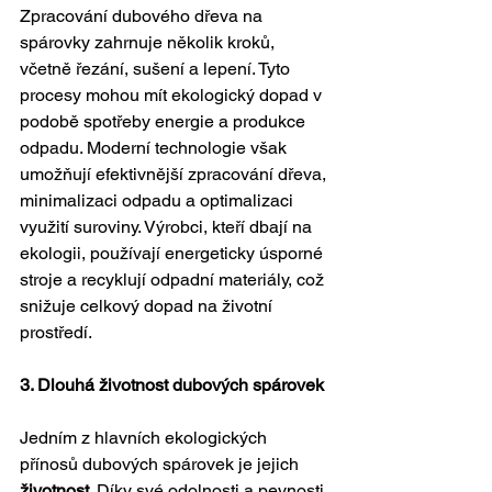
Zpracování dubového dřeva na 
spárovky zahrnuje několik kroků, 
včetně řezání, sušení a lepení. Tyto 
procesy mohou mít ekologický dopad v 
podobě spotřeby energie a produkce 
odpadu. Moderní technologie však 
umožňují efektivnější zpracování dřeva, 
minimalizaci odpadu a optimalizaci 
využití suroviny. Výrobci, kteří dbají na 
ekologii, používají energeticky úsporné 
stroje a recyklují odpadní materiály, což 
snižuje celkový dopad na životní 
prostředí.
3. Dlouhá životnost dubových spárovek
Jedním z hlavních ekologických 
přínosů dubových spárovek je jejich 
životnost
. Díky své odolnosti a pevnosti 