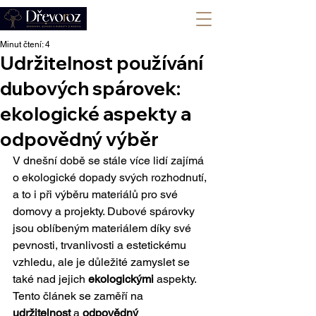
+420 702 008 772
Minut čtení: 4
Udržitelnost používání
dubových spárovek:
ekologické aspekty a
odpovědný výběr
V dnešní době se stále více lidí zajímá 
o ekologické dopady svých rozhodnutí, 
a to i při výběru materiálů pro své 
domovy a projekty. Dubové spárovky 
jsou oblíbeným materiálem díky své 
pevnosti, trvanlivosti a estetickému 
vzhledu, ale je důležité zamyslet se 
také nad jejich 
ekologickými
 aspekty. 
Tento článek se zaměří na 
udržitelnost
 a 
odpovědný 