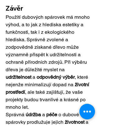
Závěr
Použití dubových spárovek má mnoho 
výhod, a to jak z hlediska estetiky a 
funkčnosti, tak i z ekologického 
hlediska. Správně zvolené a 
zodpovědně získané dřevo může 
významně přispět k udržitelnosti a 
ochraně přírodních zdrojů. Při výběru 
dřeva je důležité myslet na 
udržitelnost
 a 
odpovědný výběr
, které 
nejenže minimalizují dopad na 
životní 
prostředí
, ale také zajišťují, že vaše 
projekty budou trvanlivé a krásné po 
mnoho let.
Správná 
údržba
 a 
péče
 o dubové 
spárovky prodlužuje jejich 
životnost
 a 
snižuje potřebu časté výměny, což má 
pozitivní vliv na životní prostředí. Využití 