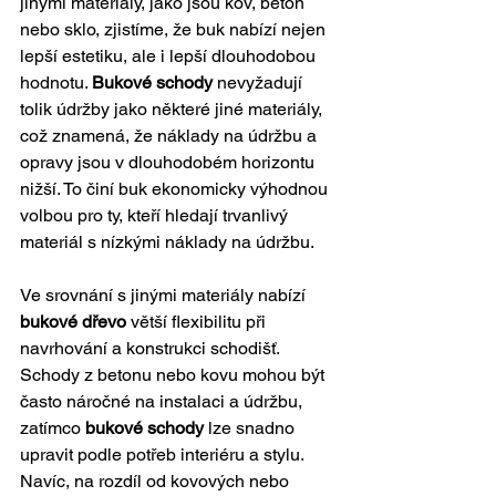
jinými materiály, jako jsou kov, beton 
nebo sklo, zjistíme, že buk nabízí nejen 
lepší estetiku, ale i lepší dlouhodobou 
hodnotu. 
Bukové schody
 nevyžadují 
tolik údržby jako některé jiné materiály, 
což znamená, že náklady na údržbu a 
opravy jsou v dlouhodobém horizontu 
nižší. To činí buk ekonomicky výhodnou 
volbou pro ty, kteří hledají trvanlivý 
materiál s nízkými náklady na údržbu.
Ve srovnání s jinými materiály nabízí 
bukové dřevo
 větší flexibilitu při 
navrhování a konstrukci schodišť. 
Schody z betonu nebo kovu mohou být 
často náročné na instalaci a údržbu, 
zatímco 
bukové schody
 lze snadno 
upravit podle potřeb interiéru a stylu. 
Navíc, na rozdíl od kovových nebo 