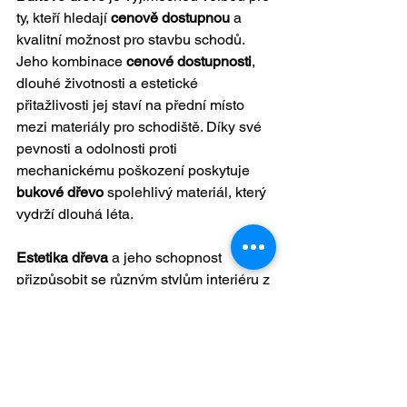
ty, kteří hledají 
cenově dostupnou
 a 
kvalitní možnost pro stavbu schodů. 
Jeho kombinace 
cenové dostupnosti
, 
dlouhé životnosti a estetické 
přitažlivosti jej staví na přední místo 
mezi materiály pro schodiště. Díky své 
pevnosti a odolnosti proti 
mechanickému poškození poskytuje 
bukové dřevo
 spolehlivý materiál, který 
vydrží dlouhá léta.
Estetika dřeva
 a jeho schopnost 
přizpůsobit se různým stylům interiéru z 
něj činí univerzální volbu, která dodá 
každému prostoru nadčasový vzhled. 
Ekonomická výhodnost
 bukového 
dřeva je dalším důležitým faktorem, 
který umožňuje postavit kvalitní a 