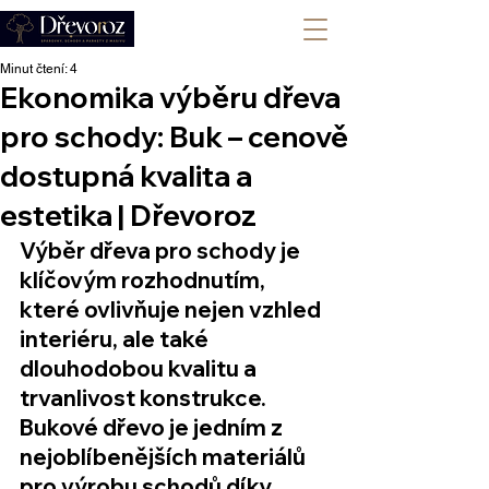
+420 702 008 772
Minut čtení: 4
Ekonomika výběru dřeva
pro schody: Buk – cenově
dostupná kvalita a
estetika | Dřevoroz
Výběr dřeva pro schody je 
klíčovým rozhodnutím, 
které ovlivňuje nejen vzhled 
interiéru, ale také 
dlouhodobou 
kvalitu
 a 
trvanlivost
 konstrukce. 
Bukové dřevo
 je jedním z 
nejoblíbenějších materiálů 
pro výrobu schodů díky 