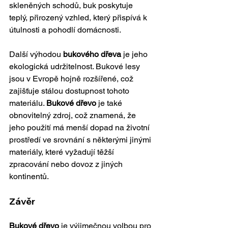
skleněných schodů, buk poskytuje 
teplý, přirozený vzhled, který přispívá k 
útulnosti a pohodlí domácnosti.
Další výhodou 
bukového dřeva
 je jeho 
ekologická udržitelnost. Bukové lesy 
jsou v Evropě hojně rozšířené, což 
zajišťuje stálou dostupnost tohoto 
materiálu. 
Bukové dřevo
 je také 
obnovitelný zdroj, což znamená, že 
jeho použití má menší dopad na životní 
prostředí ve srovnání s některými jinými 
materiály, které vyžadují těžší 
zpracování nebo dovoz z jiných 
kontinentů.
Závěr
Bukové dřevo
 je výjimečnou volbou pro 