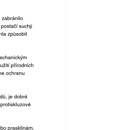
 zabránilo 
 postačí suchý 
la způsobit 
mechanickým 
ití přírodních 
ne ochranu 
dů, je dobré 
protiskluzové 
bo prasklinám, 