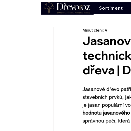
Sortiment
Minut čtení: 4
Jasanové
technick
dřeva | 
Jasanové dřevo patří 
stavebních prvků, ja
je jasan populární v
hodnotu
jasanového
správnou péči, která 