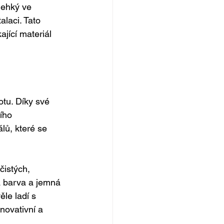
lehký ve 
alaci. Tato 
jící materiál 
otu. Díky své 
ího 
lů, které se 
čistých, 
á barva a jemná 
le ladí s 
novativní a 