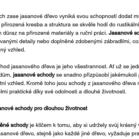
rech zase jasanové dřevo vyniká svou schopností dodat mí
 přirozená kresba a struktura se skvěle hodí do rustikáln
n důraz na přirozené materiály a ruční práci. 
Jasanové s
vanými detaily nebo doplněné zdobenými zábradlími, co
aný vzhled.
hod jasanového dřeva je jeho všestrannost. Ať už se je
dům, 
jasanové schody
 se snadno přizpůsobí jakémukoli p
kátní vzhled. Kromě toho jsou schody z jasanového dřeva n
velmi praktické díky své odolnosti a dlouhé životnosti.
anové schody pro dlouhou životnost
věné schody
 je klíčem k tomu, aby si udržely svůj krásný 
asanové dřevo, stejně jako každé jiné dřevo, vyžaduje pr