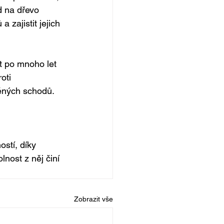
d na dřevo 
zajistit jejich 
it po mnoho let 
oti 
věných schodů.
stí, díky 
nost z něj činí 
Zobrazit vše