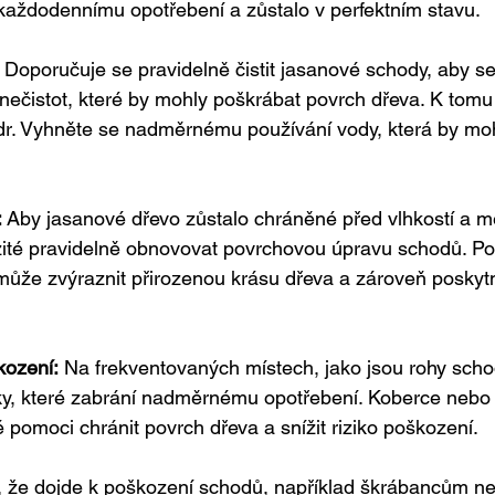
každodennímu opotřebení a zůstalo v perfektním stavu.
 Doporučuje se pravidelně čistit jasanové schody, aby se
ečistot, které by mohly poškrábat povrch dřeva. K tomu
dr. Vyhněte se nadměrnému používání vody, která by moh
 
Aby jasanové dřevo zůstalo chráněné před vlhkostí a 
ité pravidelně obnovovat povrchovou úpravu schodů. Použ
může zvýraznit přirozenou krásu dřeva a zároveň poskyt
kození:
 Na frekventovaných místech, jako jsou rohy scho
ky, které zabrání nadměrnému opotřebení. Koberce nebo 
pomoci chránit povrch dřeva a snížit riziko poškození.
, že dojde k poškození schodů, například škrábancům ne