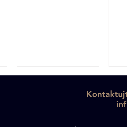
Kontaktujt
in
Jasan jako ekologická
Jasa