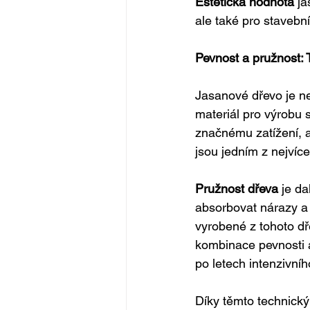
Estetická hodnota
 j
ale také pro stavební
Pevnost a pružnost: 
Jasanové dřevo je nej
materiál pro výrobu 
značnému zatížení, an
jsou jedním z nejví
Pružnost dřeva
 je d
absorbovat nárazy a 
vyrobené z tohoto dře
kombinace pevnosti a 
po letech intenzivníh
Díky těmto technický