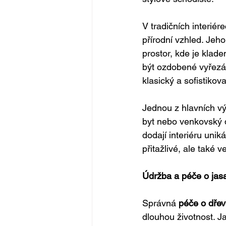
V tradičních interié
přírodní vzhled. Jeho
prostor, kde je klade
být ozdobené vyřezá
klasický a sofistikov
Jednou z hlavních vý
byt nebo venkovský 
dodají interiéru uni
přitažlivé, ale také 
Údržba a péče o jas
Správná 
péče o dře
dlouhou životnost. J