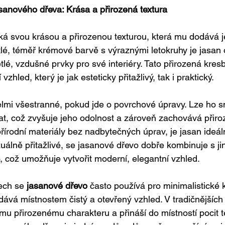
sanového dřeva: Krása a přirozená textura
á svou krásou a přirozenou texturou, která mu dodává j
tlé, téměř krémové barvě s výraznými letokruhy je jasan 
větlé, vzdušné prvky pro své interiéry. Tato přirozená kre
 vzhled, který je jak esteticky přitažlivý, tak i praktický.
lmi všestranné, pokud jde o povrchové úpravy. Lze ho s
t, což zvyšuje jeho odolnost a zároveň zachovává přiro
 přírodní materiály bez nadbytečných úprav, je jasan ideál
uálně přitažlivé, se jasanové dřevo dobře kombinuje s jin
o, což umožňuje vytvořit moderní, elegantní vzhled.
ech se 
jasanové dřevo
 často používá pro minimalistické 
dává místnostem čistý a otevřený vzhled. V tradičnějších 
mu přirozenému charakteru a přináší do místností pocit te