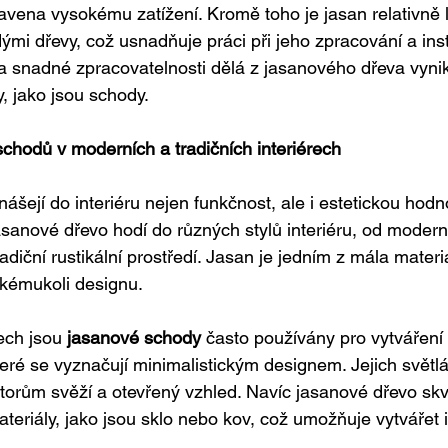
tavena vysokému zatížení. Kromě toho je jasan relativně 
dými dřevy, což usnadňuje práci při jeho zpracování a inst
 snadné zpracovatelnosti dělá z jasanového dřeva vynika
, jako jsou schody.
chodů v moderních a tradičních interiérech
inášejí do interiéru nejen funkčnost, ale i estetickou hodn
asanové dřevo hodí do různých stylů interiéru, od modern
diční rustikální prostředí. Jasan je jedním z mála materiá
akémukoli designu.
ech jsou 
jasanové schody
 často používány pro vytváření 
které se vyznačují minimalistickým designem. Jejich světl
storům svěží a otevřený vzhled. Navíc jasanové dřevo skvě
teriály, jako jsou sklo nebo kov, což umožňuje vytvářet i