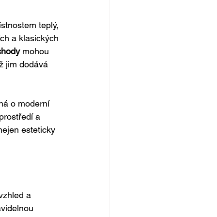
stnostem teplý, 
ích a klasických 
chody
 mohou 
ž jim dodává 
dná o moderní 
rostředí a 
ejen esteticky 
vzhled a 
avidelnou 