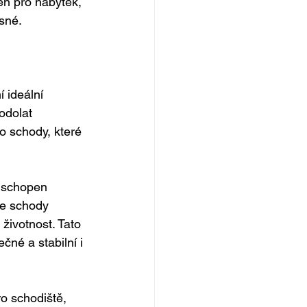
en pro nábytek, 
ásné.
 ideální 
odolat 
o schody, které 
e schopen 
že schody 
životnost. Tato 
čné a stabilní i 
o schodiště, 