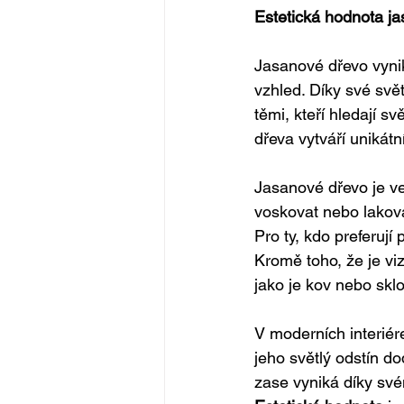
Estetická hodnota ja
Jasanové dřevo vynik
vzhled. Díky své svě
těmi, kteří hledají s
dřeva vytváří unikátní
Jasanové dřevo je ve
voskovat nebo lakova
Pro ty, kdo preferují
Kromě toho, že je viz
jako je kov nebo skl
V moderních interiér
jeho světlý odstín do
zase vyniká díky své