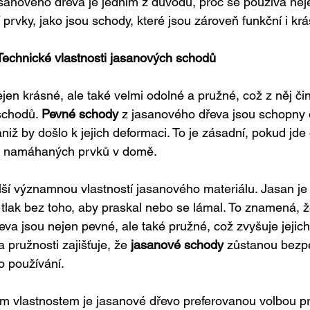
asanového dřeva je jedním z důvodů, proč se používá nej
 prvky, jako jsou schody, které jsou zároveň funkční i kr
Technické vlastnosti jasanových schodů
en krásné, ale také velmi odolné a pružné, což z něj činí
schodů. 
Pevné schody
 z jasanového dřeva jsou schopny 
iž by došlo k jejich deformaci. To je zásadní, pokud jde 
ce namáhaných prvků v domě.
alší významnou vlastností jasanového materiálu. Jasan j
tlak bez toho, aby praskal nebo se lámal. To znamená, 
va jsou nejen pevné, ale také pružné, což zvyšuje jejich 
pružnosti zajišťuje, že 
jasanové schody
 zůstanou bezpe
o používání.
m vlastnostem je jasanové dřevo preferovanou volbou pr