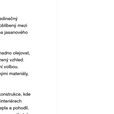
edinečný 
oblíbený mezi 
sba jasanového 
nadno olejovat, 
zený vzhled. 
ní volbou. 
ými materiály, 
konstrukce, kde 
interiérech 
pla a pohodlí. 