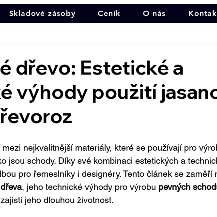
Skladové zásoby
Ceník
O nás
Kontak
 dřevo: Estetické a
é výhody použití jasa
Dřevoroz
mezi nejkvalitnější materiály, které se používají pro výr
ko jsou schody. Díky své kombinaci estetických a technick
olbou pro řemeslníky i designéry. Tento článek se zaměří 
 dřeva
, jeho technické výhody pro výrobu 
pevných schod
zajistí jeho dlouhou životnost.