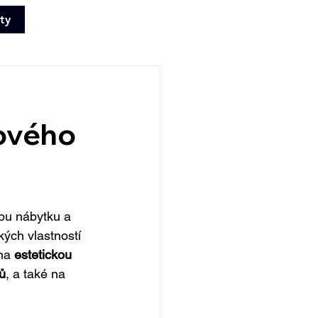
ty
+420 702 008
772
nového
obu nábytku a 
ých vlastností 
na 
estetickou 
ů
, a také na 