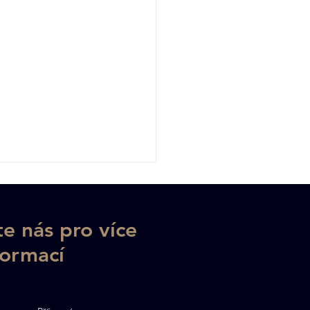
e nás pro více
formací
nové dřevo: