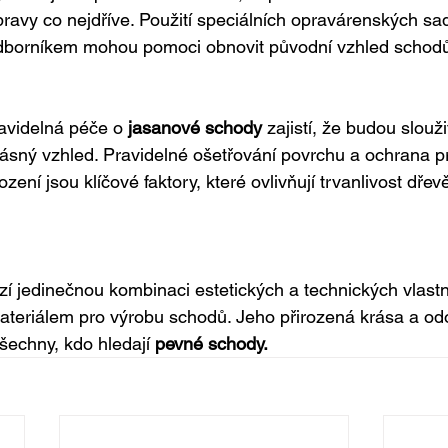
opravy co nejdříve. Použití speciálních opravárenských sa
borníkem mohou pomoci obnovit původní vzhled schodů a 
avidelná péče o 
jasanové schody
 zajistí, že budou slouž
krásný vzhled. Pravidelné ošetřování povrchu a ochrana pr
ní jsou klíčové faktory, které ovlivňují trvanlivost dře
í jedinečnou kombinaci estetických a technických vlastno
ateriálem pro výrobu schodů. Jeho přirozená krása a odol
všechny, kdo hledají 
pevné schody.