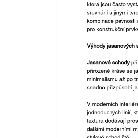
která jsou často vys
srovnání s jinými tvr
kombinace pevnosti a
pro konstrukční prvky
Výhody jasanových s
Jasanové schody
 př
přirozené kráse se j
minimalismu až po tra
snadno přizpůsobí j
V moderních interiér
jednoduchých linií, 
textura dodávají pro
dalšími moderními ma
stylové schodiště.