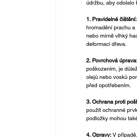
údržbu, aby odolalo 
1. Pravidelné čištění:
hromadění prachu a n
nebo mírně vlhký ha
deformaci dřeva.
2. Povrchová úprava:
poškozením, je důlež
olejů nebo vosků po
před opotřebením.
3. Ochrana proti poš
použít ochranné prv
podložky mohou také 
4. Opravy: 
V případě