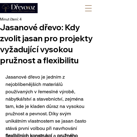
+420 702 008 772
Minut čtení: 4
Jasanové dřevo: Kdy
zvolit jasan pro projekty
vyžadující vysokou
pružnost a flexibilitu
Jasanové dřevo je jedním z 
nejoblíbenějších materiálů 
používaných v řemeslné výrobě, 
nábytkářství a stavebnictví, zejména 
tam, kde je kladen důraz na vysokou 
pružnost a pevnost. Díky svým 
unikátním vlastnostem se jasan často 
stává první volbou při navrhování 
flexibilních konstrukcí
 a 
pružného 