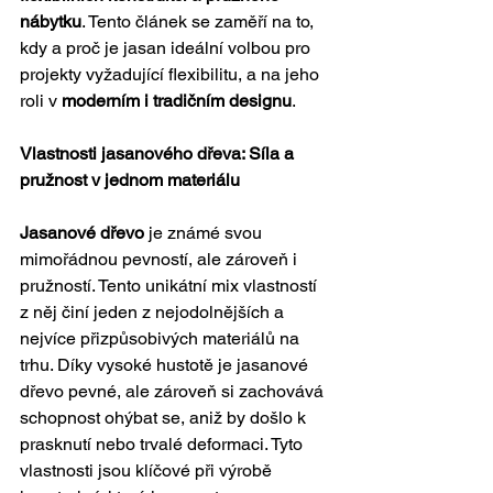
nábytku
. Tento článek se zaměří na to, 
kdy a proč je jasan ideální volbou pro 
projekty vyžadující flexibilitu, a na jeho 
roli v 
moderním i tradičním designu
.
Vlastnosti jasanového dřeva: Síla a 
pružnost v jednom materiálu
Jasanové dřevo
 je známé svou 
mimořádnou pevností, ale zároveň i 
pružností. Tento unikátní mix vlastností 
z něj činí jeden z nejodolnějších a 
nejvíce přizpůsobivých materiálů na 
trhu. Díky vysoké hustotě je jasanové 
dřevo pevné, ale zároveň si zachovává 
schopnost ohýbat se, aniž by došlo k 
prasknutí nebo trvalé deformaci. Tyto 
vlastnosti jsou klíčové při výrobě 