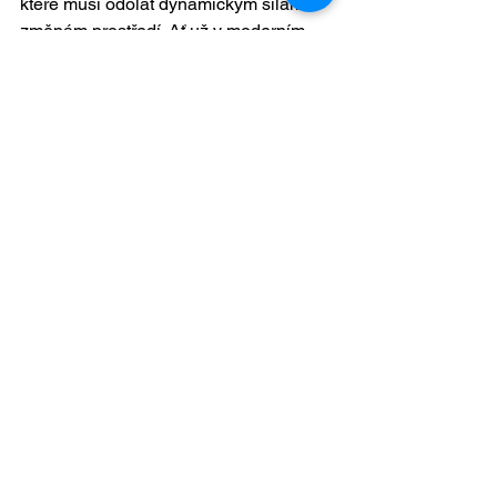
které musí odolat dynamickým silám a 
změnám prostředí. Ať už v moderním, 
nebo tradičním designu, jasan přináší 
do každého projektu nejen funkčnost, 
ale i estetickou hodnotu. Světlý vzhled 
a jemná textura jasanu dělají z tohoto 
dřeva materiál, který spojuje sílu s 
elegancí a je ideální volbou pro širokou 
škálu projektů, od nábytkářství po 
architekturu.
Zobrazit vše
Nejnovější příspěvky