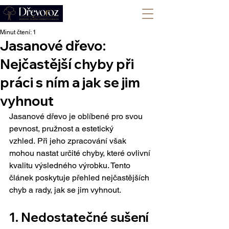
+420 702 008 772
Minut čtení: 1
Jasanové dřevo:
Nejčastější chyby při
práci s ním a jak se jim
vyhnout
Jasanové dřevo je oblíbené pro svou 
pevnost, pružnost a estetický 
vzhled. Při jeho zpracování však 
mohou nastat určité chyby, které ovlivní 
kvalitu výsledného výrobku. Tento 
článek poskytuje přehled nejčastějších 
chyb a rady, jak se jim vyhnout.
1. 
Nedostatečné sušení 