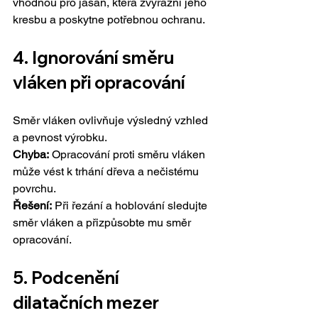
vhodnou pro jasan, která zvýrazní jeho 
kresbu a poskytne potřebnou ochranu.
4. 
Ignorování směru 
vláken při opracování
Směr vláken ovlivňuje výsledný vzhled 
a pevnost výrobku.
Chyba:
 Opracování proti směru vláken 
může vést k trhání dřeva a nečistému 
povrchu.
Řešení:
 Při řezání a hoblování sledujte 
směr vláken a přizpůsobte mu směr 
opracování.
5. 
Podcenění 
dilatačních mezer