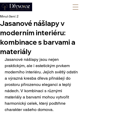
+420 702 008 772
Minut čtení: 2
Jasanové nášlapy v
moderním interiéru:
kombinace s barvami a
materiály
Jasanové nášlapy jsou nejen 
praktickým, ale i estetickým prvkem 
moderního interiéru. Jejich světlý odstín 
a výrazná kresba dřeva přinášejí do 
prostoru přirozenou eleganci a teplý 
nádech. V kombinaci s různými 
materiály a barvami mohou vytvořit 
harmonický celek, který podtrhne 
charakter vašeho domova.