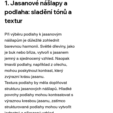
1. Jasanové nášlapy a 
podlaha: sladění tónů a 
textur
Při výběru podlahy k jasanovým 
nášlapům je důležité zohlednit 
barevnou harmonii. Světlé dřeviny, jako 
je buk nebo bříza, vytvoří s jasanem 
jemný a sjednocený vzhled. Naopak 
tmavší podlahy, například z ořechu, 
mohou poskytnout kontrast, který 
zvýrazní krásu jasanu.
Textura podlahy by měla doplňovat 
strukturu jasanových nášlapů. Hladké 
povrchy podlahy mohou kontrastovat s 
výraznou kresbou jasanu, zatímco 
strukturované podlahy mohou vytvořit 
jednotný a přirozený vzhled.