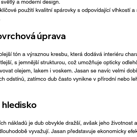
 světlý a moderní design.
líčové použití kvalitní spárovky s odpovídající vlhkostí a
.
povrchová úprava
lejší tón a výraznou kresbu, která dodává interiéru chara
ětlejší, s jemnější strukturou, což umožňuje opticky odlehč
vovat olejem, lakem i voskem. Jasan se navíc velmi dobř
h odstínů, zatímco dub často vynikne v přírodní nebo le
hledisko
ch nákladů je dub obvykle dražší, avšak jeho životnost a 
i dlouhodobě vyvažují. Jasan představuje ekonomicky efek