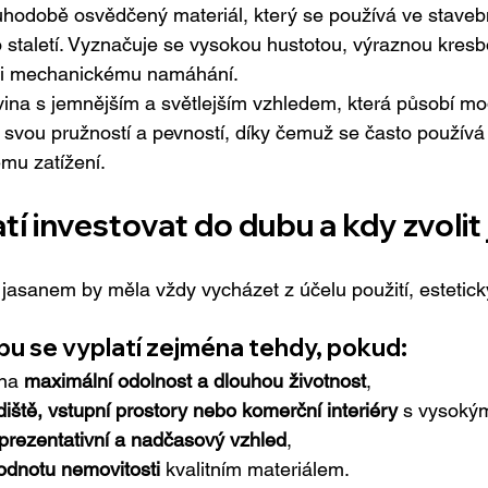
ouhodobě osvědčený materiál, který se používá ve stavebni
o staletí. Vyznačuje se vysokou hustotou, výraznou kresb
ůči mechanickému namáhání.
ina s jemnějším a světlejším vzhledem, která působí mo
svou pružností a pevností, díky čemuž se často používá
mu zatížení.
tí investovat do dubu a kdy zvolit
jasanem by měla vždy vycházet z účelu použití, estetic
bu se vyplatí zejména tehdy, pokud:
na 
maximální odolnost a dlouhou životnost
,
iště, vstupní prostory nebo komerční interiéry
 s vysoký
prezentativní a nadčasový vzhled
,
odnotu nemovitosti
 kvalitním materiálem.