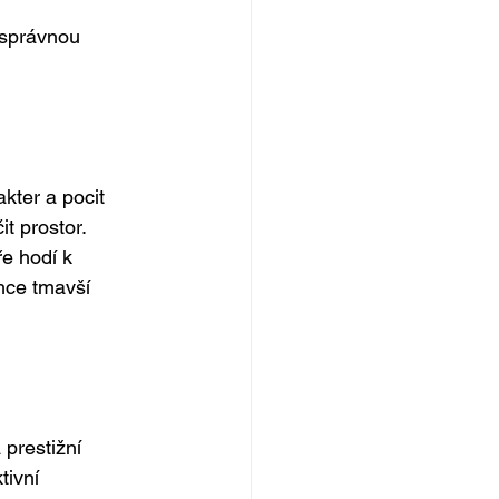
 správnou 
kter a pocit 
it prostor.
e hodí k 
hce tmavší 
prestižní 
tivní 