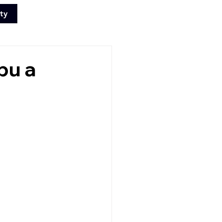
ty
+420 702 008
772
bu a