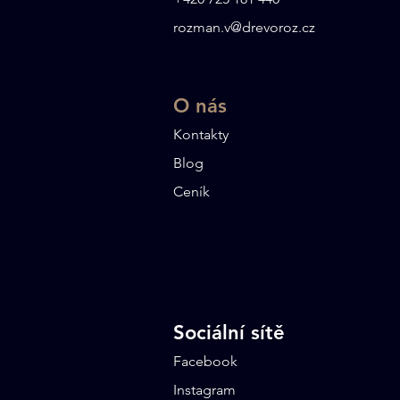
rozman.v@drevoroz.cz
O nás​
Kontakty
Blog
Ceník
Sociální sítě
Facebook​
Instagram