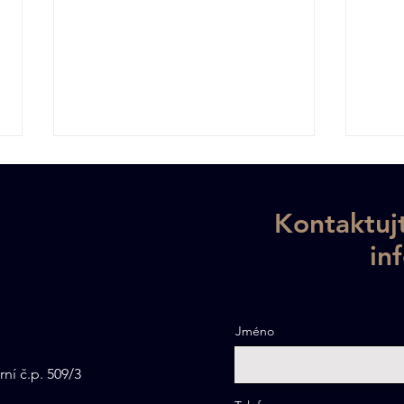
Kontaktujt
in
Dubová spárovka:
Dub
Jméno
Královský materiál pro
kuch
výrobu nábytku
zákl
rní č.p. 509/3