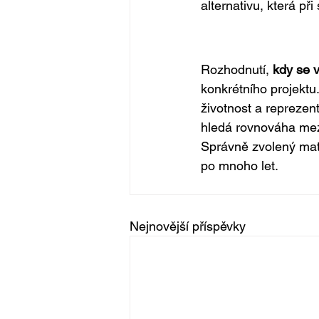
alternativu, která př
Rozhodnutí, 
kdy se v
konkrétního projektu
životnost a reprezent
hledá rovnováha mezi
Správně zvolený mate
po mnoho let.
Nejnovější příspěvky