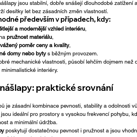
šlapy jsou stabilní, dobře snášejí dlouhodobé zatížení a
ží desítky let bez zásadních změn vlastností.
 vhodné především v případech, kdy:
ětlejší a modernější vzhled interiéru
,
na 
pružnost materiálu
,
vážený poměr ceny a kvality
,
nné domy nebo byty
 s běžným provozem.
obré mechanické vlastnosti, působí lehčím dojmem než d
minimalistické interiéry.
nášlapy: praktické srovnání
 je zásadní kombinace pevnosti, stability a odolnosti vů
 jsou ideální pro prostory s vysokou frekvencí pohybu, kde
nost a minimální údržba.
py
 poskytují dostatečnou pevnost i pružnost a jsou vhodn