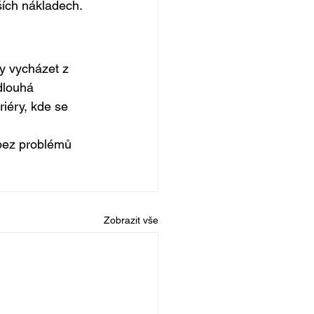
ších nákladech.
y vycházet z 
dlouhá 
riéry, kde se 
 bez problémů 
Zobrazit vše