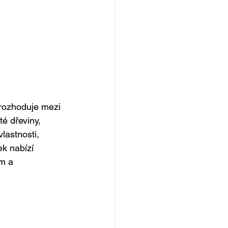
 rozhoduje mezi 
é dřeviny, 
lastnosti, 
k nabízí 
m a 