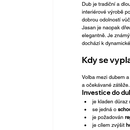
Dub je tradiční a dl
interiérové výrobě p
dobrou odolností v
Jasan je naopak dřev
elegantně. Je známý 
dochází k dynamické
Kdy se vypla
Volba mezi dubem a 
a očekávané zátěže.
Investice do du
je kladen důraz 
se jedná o 
schod
je požadován 
re
je cílem zvýšit 
h