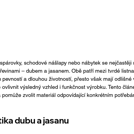
 spárovky, schodové nášlapy nebo nábytek se nejčastěji
vinami – dubem a jasanem. Obě patří mezi tvrdé listnat
pevností a dlouhou životností, přesto však mají odlišné v
ovlivnit výsledný vzhled i funkčnost výrobku. Tento článe
 pomůže zvolit materiál odpovídající konkrétním potřebá
ika dubu a jasanu