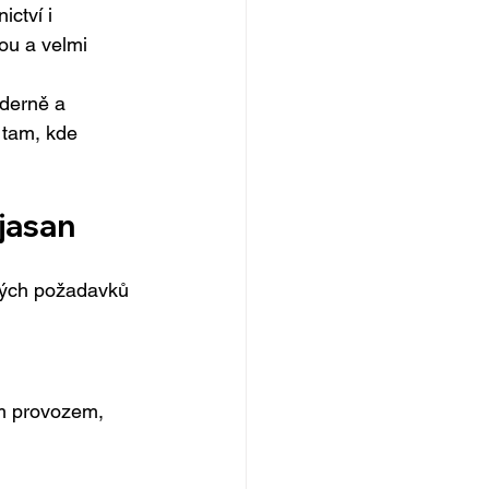
ctví i 
ou a velmi 
derně a 
 tam, kde 
 jasan
kých požadavků 
m provozem,