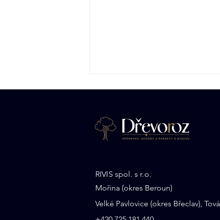
Dubová spárovka:
RIVIS spol. s r.o.
nadčasová klasika pro
Mořina (okres Beroun)
schody, stoly i interiéry
Velké Pavlovice (okres Břeclav), Tová
+
420 725 181 440