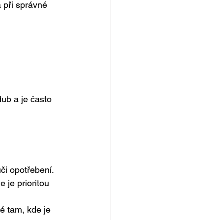
 při správné 
ub a je často 
či opotřebení.
 je prioritou 
é tam, kde je 