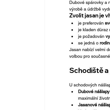
Dubové spárovky a ná
výrobě a údržbě vydr
Zvolit jasan je
je preferován 
sv
je kladen důraz 
je požadován 
vy
se jedná o 
rodi
Jasan nabízí velmi d
volbou pro současné 
Schodiště a 
U schodových nášlapů
Dubové nášlapy
maximální život
Jasanové nášla