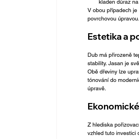
kladen důraz na
V obou případech je k
povrchovou úpravou
Estetika a 
Dub má přirozeně tep
stability. Jasan je sv
Obě dřeviny lze upra
tónování do moderníc
úpravě.
Ekonomické 
Z hlediska pořizovací
vzhled tuto investic