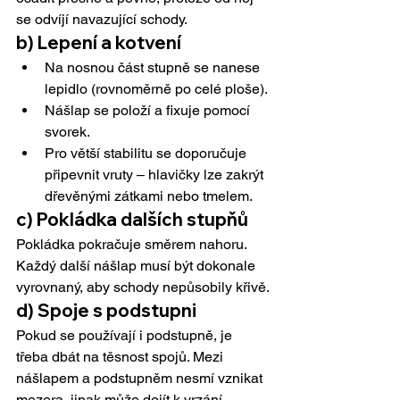
se odvíjí navazující schody.
b) Lepení a kotvení
Na nosnou část stupně se nanese 
lepidlo (rovnoměrně po celé ploše).
Nášlap se položí a fixuje pomocí 
svorek.
Pro větší stabilitu se doporučuje 
připevnit vruty – hlavičky lze zakrýt 
dřevěnými zátkami nebo tmelem.
c) Pokládka dalších stupňů
Pokládka pokračuje směrem nahoru. 
Každý další nášlap musí být dokonale 
vyrovnaný, aby schody nepůsobily křivě.
d) Spoje s podstupni
Pokud se používají i podstupně, je 
třeba dbát na těsnost spojů. Mezi 
nášlapem a podstupněm nesmí vznikat 
mezera, jinak může dojít k vrzání.