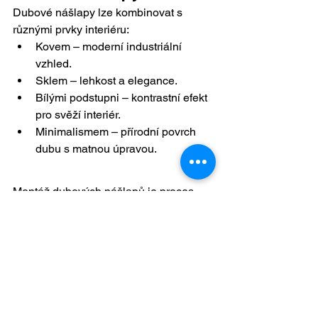
Dubové nášlapy lze kombinovat s 
různými prvky interiéru:
Kovem – moderní industriální 
vzhled.
Sklem – lehkost a elegance.
Bílými podstupni – kontrastní efekt 
pro svěží interiér.
Minimalismem – přírodní povrch 
dubu s matnou úpravou.
Montáž dubových nášlapů je proces, 
který vyžaduje preciznost, správný 
výběr materiálů a dodržení 
technologických postupů. Pokud se vše 
provede správně, výsledkem je 
schodiště, které vydrží desítky let, je 
bezpečné, esteticky hodnotné a 
dodává interiéru nadčasový charakter.