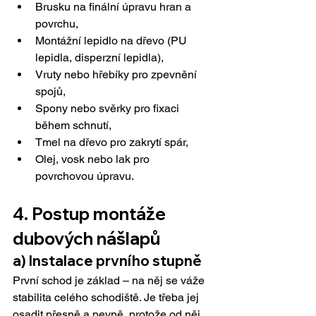
Brusku na finální úpravu hran a 
povrchu,
Montážní lepidlo na dřevo (PU 
lepidla, disperzní lepidla),
Vruty nebo hřebíky pro zpevnění 
spojů,
Spony nebo svěrky pro fixaci 
během schnutí,
Tmel na dřevo pro zakrytí spár,
Olej, vosk nebo lak pro 
povrchovou úpravu.
4. Postup montáže 
dubových nášlapů
a) Instalace prvního stupně
První schod je základ – na něj se váže 
stabilita celého schodiště. Je třeba jej 
osadit přesně a pevně, protože od něj 