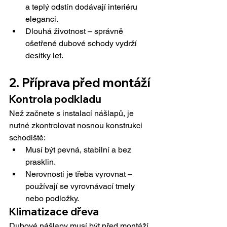
a teplý odstín dodávají interiéru 
eleganci.
Dlouhá životnost – správně 
ošetřené dubové schody vydrží 
desítky let.
2. Příprava před montáží
Kontrola podkladu
Než začnete s instalací nášlapů, je 
nutné zkontrolovat nosnou konstrukci 
schodiště:
Musí být pevná, stabilní a bez 
prasklin.
Nerovnosti je třeba vyrovnat – 
používají se vyrovnávací tmely 
nebo podložky.
Klimatizace dřeva
Dubové nášlapy musí být před montáží 