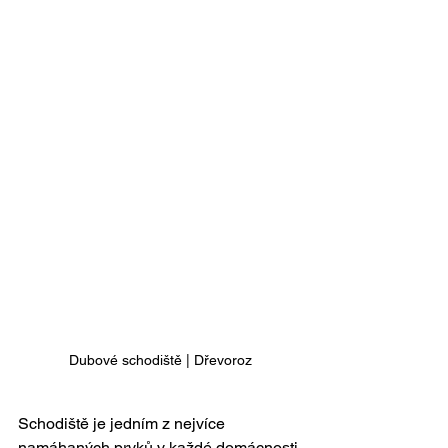
Dubové schodiště | Dřevoroz
Schodiště je jedním z nejvíce 
namáhaných prvků v každé domácnosti 