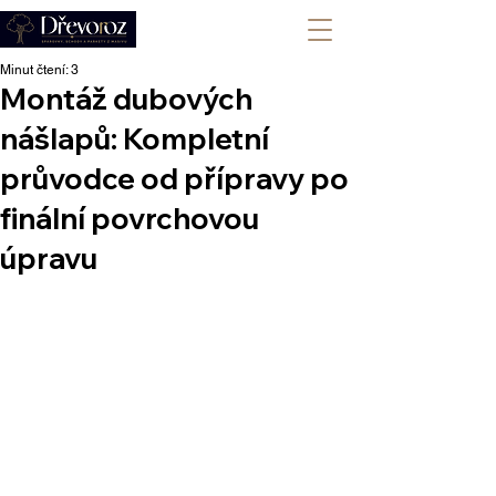
+420 702 008 772
Minut čtení: 3
Montáž dubových
nášlapů: Kompletní
průvodce od přípravy po
finální povrchovou
úpravu