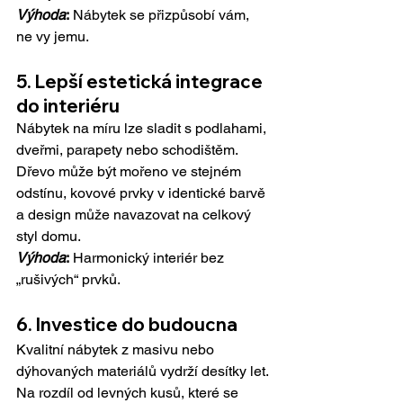
Výhoda
:
 Nábytek se přizpůsobí vám, 
ne vy jemu.
5. L
epší estetická integrace 
do interiéru
Nábytek na míru lze sladit s podlahami, 
dveřmi, parapety nebo schodištěm. 
Dřevo může být mořeno ve stejném 
odstínu, kovové prvky v identické barvě 
a design může navazovat na celkový 
styl domu.
Výhoda
:
 Harmonický interiér bez 
„rušivých“ prvků.
6. In
vestice do budoucna
Kvalitní nábytek z masivu nebo 
dýhovaných materiálů vydrží desítky let. 
Na rozdíl od levných kusů, které se 