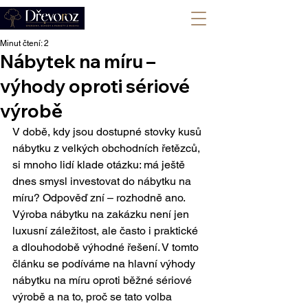
+420 702 008 772
Minut čtení: 2
Nábytek na míru –
výhody oproti sériové
výrobě
V době, kdy jsou dostupné stovky kusů 
nábytku z velkých obchodních řetězců, 
si mnoho lidí klade otázku: má ještě 
dnes smysl investovat do nábytku na 
míru? Odpověď zní – rozhodně ano. 
Výroba nábytku na zakázku není jen 
luxusní záležitost, ale často i praktické 
a dlouhodobě výhodné řešení. V tomto 
článku se podíváme na hlavní výhody 
nábytku na míru oproti běžné sériové 
výrobě a na to, proč se tato volba 