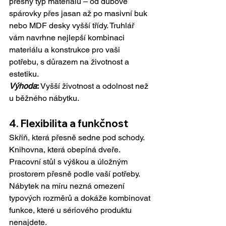
přesný typ materiálu – od dubové 
spárovky přes jasan až po masivní buk 
nebo MDF desky vyšší třídy. Truhlář 
vám navrhne nejlepší kombinaci 
materiálu a konstrukce pro vaši 
potřebu, s důrazem na životnost a 
estetiku.
Výhoda
:
 Vyšší životnost a odolnost než 
u běžného nábytku.
4. Fl
exibilita a funkčnost
Skříň, která přesně sedne pod schody. 
Knihovna, která obepíná dveře. 
Pracovní stůl s výškou a úložným 
prostorem přesně podle vaší potřeby. 
Nábytek na míru nezná omezení 
typových rozměrů a dokáže kombinovat 
funkce, které u sériového produktu 
nenajdete.