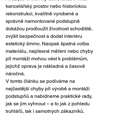
kancelářský prostor nebo historickou 
rekonstrukci, kvalitně vyrobené a 
správně namontované podstupně 
dokážou prodloužit životnost schodiště, 
zvýšit bezpečnost a dodat interiéru 
estetický šmrnc. Naopak špatná volba 
materiálu, nepřesné měření nebo chyby 
při montáži mohou vést k problémům, 
jejichž oprava je nákladná a časově 
náročná.
V tomto článku se podíváme na 
nejčastější chyby při výrobě a montáži 
podstupňů a nabídneme praktické rady, 
jak se jim vyhnout – a to jak z pohledu 
truhlářů, tak i samotných zákazníků.