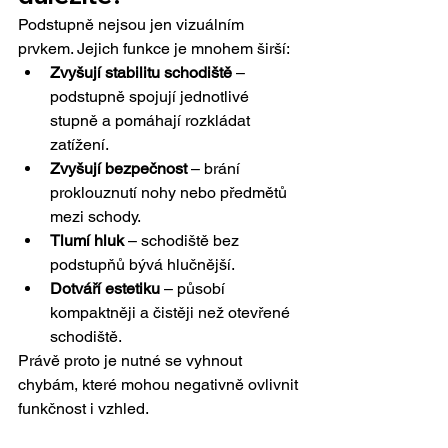
Podstupně nejsou jen vizuálním 
prvkem. Jejich funkce je mnohem širší:
Zvyšují stabilitu schodiště
 – 
podstupně spojují jednotlivé 
stupně a pomáhají rozkládat 
zatížení.
Zvyšují bezpečnost
 – brání 
proklouznutí nohy nebo předmětů 
mezi schody.
Tlumí hluk
 – schodiště bez 
podstupňů bývá hlučnější.
Dotváří estetiku
 – působí 
kompaktněji a čistěji než otevřené 
schodiště.
Právě proto je nutné se vyhnout 
chybám, které mohou negativně ovlivnit 
funkčnost i vzhled.