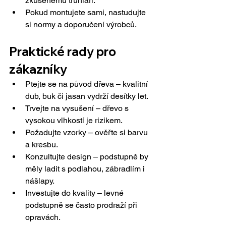
zkušenému truhláři.
Pokud montujete sami, nastudujte 
si normy a doporučení výrobců.
Praktické rady pro 
zákazníky
Ptejte se na původ dřeva – kvalitní 
dub, buk či jasan vydrží desítky let.
Trvejte na vysušení – dřevo s 
vysokou vlhkostí je rizikem.
Požadujte vzorky – ověřte si barvu 
a kresbu.
Konzultujte design – podstupně by 
měly ladit s podlahou, zábradlím i 
nášlapy.
Investujte do kvality – levné 
podstupně se často prodraží při 
opravách.