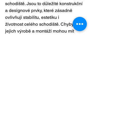
schodiště. Jsou to důležité konstrukční 
a designové prvky, které zásadně 
ovlivňují stabilitu, estetiku i 
životnost celého schodiště. Chyby při 
jejich výrobě a montáži mohou mít 
vážné následky – od estetických vad až 
po ohrožení bezpečnosti.
Nejčastější problémy se týkají 
nekvalitního materiálu, nedostatečného 
vysušení dřeva, nepřesného měření a 
špatné montáže. Přitom většině z nich 
se dá snadno předejít, pokud se dodrží 
správné postupy a využijí zkušenosti 
profesionálů.
Shrnutí – jak se vyhnout 
chybám:
Vybírejte kvalitní dřevo (dub, buk, 
jasan).