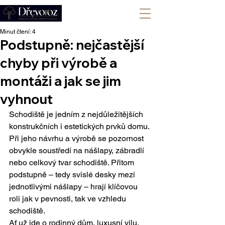
+420 702 008 772
Minut čtení: 4
Podstupně: nejčastější
chyby při výrobě a
montáži a jak se jim
vyhnout
Schodiště je jedním z nejdůležitějších 
konstrukčních i estetických prvků domu. 
Při jeho návrhu a výrobě se pozornost 
obvykle soustředí na nášlapy, zábradlí 
nebo celkový tvar schodiště. Přitom 
podstupně – tedy svislé desky mezi 
jednotlivými nášlapy – hrají klíčovou 
roli jak v pevnosti, tak ve vzhledu 
schodiště.
Ať už jde o rodinný dům, luxusní vilu, 