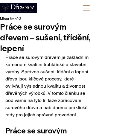
+420 702 008 772
Minut čtení: 3
Práce se surovým
dřevem – sušení, třídění,
lepení
Práce se surovým dřevem je základním 
kamenem kvalitní truhlářské a stavební 
výroby. Správné sušení, třídění a lepení 
dřeva jsou klíčové procesy, které 
ovlivňují výslednou kvalitu a životnost 
dřevěných výrobků. V tomto článku se 
podíváme na tyto tři fáze zpracování 
surového dřeva a nabídneme praktické 
rady pro jejich správné provedení.
Práce se surovým 