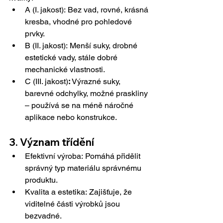
A (I. jakost): Bez vad, rovné, krásná 
kresba, vhodné pro pohledové 
prvky.
B (II. jakost): Menší suky, drobné 
estetické vady, stále dobré 
mechanické vlastnosti.
C (III. jakost)
:
 Výrazné suky, 
barevné odchylky, možné praskliny 
– používá se na méně náročné 
aplikace nebo konstrukce.
3. Význam třídění
Efektivní výroba: Pomáhá přidělit 
správný typ materiálu správnému 
produktu.
Kvalita a estetika: Zajišťuje, že 
viditelné části výrobků jsou 
bezvadné.