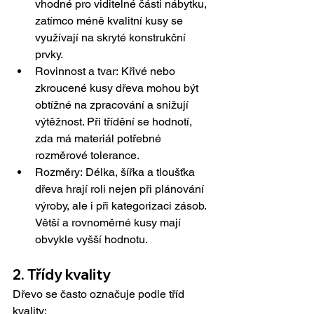
vhodné pro viditelné části nábytku, 
zatímco méně kvalitní kusy se 
využívají na skryté konstrukční 
prvky.
Rovinnost a tvar: Křivé nebo 
zkroucené kusy dřeva mohou být 
obtížné na zpracování a snižují 
výtěžnost. Při třídění se hodnotí, 
zda má materiál potřebné 
rozměrové tolerance.
Rozměry: Délka, šířka a tloušťka 
dřeva hrají roli nejen při plánování 
výroby, ale i při kategorizaci zásob. 
Větší a rovnoměrné kusy mají 
obvykle vyšší hodnotu.
2. Třídy kvality
Dřevo se často označuje podle tříd 
kvality: