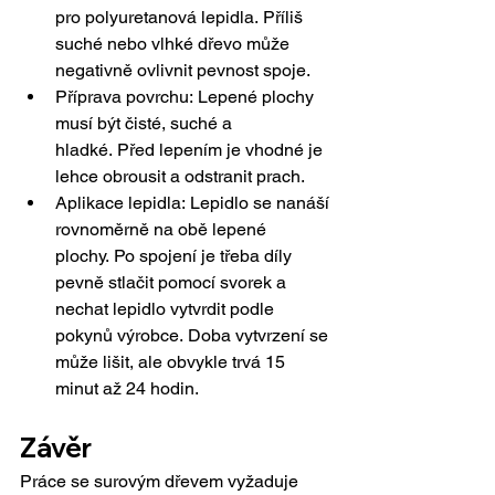
pro polyuretanová lepidla. Příliš 
suché nebo vlhké dřevo může 
negativně ovlivnit pevnost spoje.
Příprava povrchu: Lepené plochy 
musí být čisté, suché a 
hladké. Před lepením je vhodné je 
lehce obrousit a odstranit prach.
Aplikace lepidla: Lepidlo se nanáší 
rovnoměrně na obě lepené 
plochy. Po spojení je třeba díly 
pevně stlačit pomocí svorek a 
nechat lepidlo vytvrdit podle 
pokynů výrobce. Doba vytvrzení se 
může lišit, ale obvykle trvá 15 
minut až 24 hodin.
Závěr
Práce se surovým dřevem vyžaduje 