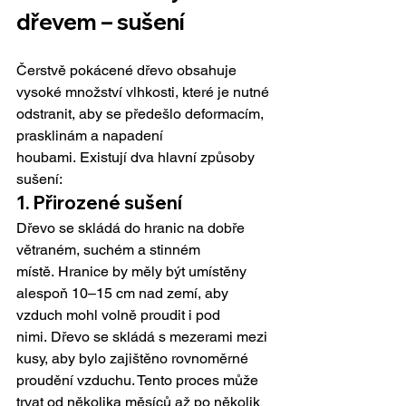
dřevem – sušení
Čerstvě pokácené dřevo obsahuje 
vysoké množství vlhkosti, které je nutné 
odstranit, aby se předešlo deformacím, 
prasklinám a napadení 
houbami. Existují dva hlavní způsoby 
sušení:
1. Přirozené sušení
Dřevo se skládá do hranic na dobře 
větraném, suchém a stinném 
místě. Hranice by měly být umístěny 
alespoň 10–15 cm nad zemí, aby 
vzduch mohl volně proudit i pod 
nimi. Dřevo se skládá s mezerami mezi 
kusy, aby bylo zajištěno rovnoměrné 
proudění vzduchu. Tento proces může 
trvat od několika měsíců až po několik 