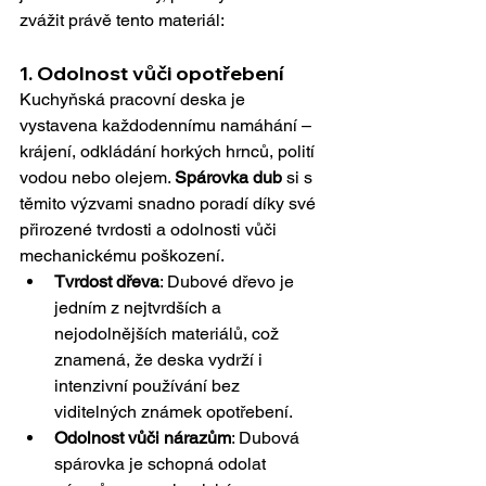
zvážit právě tento materiál:
1. 
Odolnost vůči opotřebení
Kuchyňská pracovní deska je 
vystavena každodennímu namáhání – 
krájení, odkládání horkých hrnců, polití 
vodou nebo olejem. 
Spárovka dub
 si s 
těmito výzvami snadno poradí díky své 
přirozené tvrdosti a odolnosti vůči 
mechanickému poškození.
Tvrdost dřeva
: Dubové dřevo je 
jedním z nejtvrdších a 
nejodolnějších materiálů, což 
znamená, že deska vydrží i 
intenzivní používání bez 
viditelných známek opotřebení.
Odolnost vůči nárazům
: Dubová 
spárovka je schopná odolat 