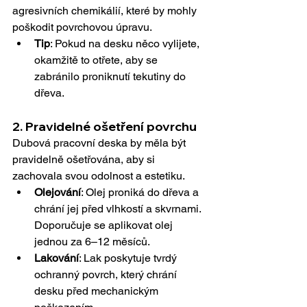
agresivních chemikálií, které by mohly 
poškodit povrchovou úpravu.
Tip
: Pokud na desku něco vylijete, 
okamžitě to otřete, aby se 
zabránilo proniknutí tekutiny do 
dřeva.
2. 
Pravidelné ošetření povrchu
Dubová pracovní deska by měla být 
pravidelně ošetřována, aby si 
zachovala svou odolnost a estetiku.
Olejování
: Olej proniká do dřeva a 
chrání jej před vlhkostí a skvrnami. 
Doporučuje se aplikovat olej 
jednou za 6–12 měsíců.
Lakování
: Lak poskytuje tvrdý 
ochranný povrch, který chrání 
desku před mechanickým 