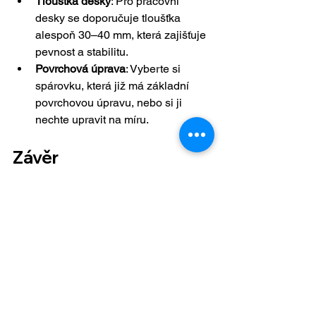
Tloušťka desky
: Pro pracovní 
desky se doporučuje tloušťka 
alespoň 30–40 mm, která zajišťuje 
pevnost a stabilitu.
Povrchová úprava
: Vyberte si 
spárovku, která již má základní 
povrchovou úpravu, nebo si ji 
nechte upravit na míru.
Závěr
Spárovka dub
 je ideální volbou pro 
kuchyňské pracovní desky díky své 
odolnosti, estetické hodnotě a snadné 
údržbě. Tento materiál kombinuje 
přirozenou krásu s praktičností a 
přináší do kuchyně teplý a útulný 
charakter.
Ať už plánujete moderní nebo rustikální 