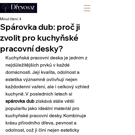
+420 702 008 772
Minut čtení: 4
Spárovka dub: proč ji
zvolit pro kuchyňské
pracovní desky?
Kuchyňská pracovní deska je jedním z 
nejdůležitějších prvků v každé 
domácnosti. Její kvalita, odolnost a 
estetika významně ovlivňují nejen 
každodenní vaření, ale i celkový vzhled 
kuchyně. V posledních letech si 
spárovka dub
 získává stále větší 
popularitu jako ideální materiál pro 
kuchyňské pracovní desky. Kombinuje 
krásu přírodního dřeva, pevnost a 
odolnost, což ji činí nejen esteticky 