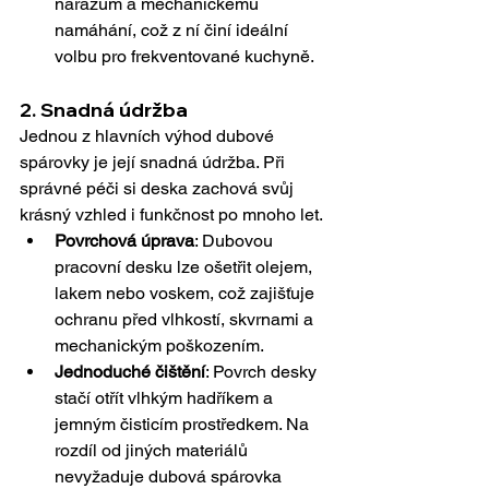
nárazům a mechanickému 
namáhání, což z ní činí ideální 
volbu pro frekventované kuchyně.
2. 
Snadná údržba
Jednou z hlavních výhod dubové 
spárovky je její snadná údržba. Při 
správné péči si deska zachová svůj 
krásný vzhled i funkčnost po mnoho let.
Povrchová úprava
: Dubovou 
pracovní desku lze ošetřit olejem, 
lakem nebo voskem, což zajišťuje 
ochranu před vlhkostí, skvrnami a 
mechanickým poškozením.
Jednoduché čištění
: Povrch desky 
stačí otřít vlhkým hadříkem a 
jemným čisticím prostředkem. Na 
rozdíl od jiných materiálů 
nevyžaduje dubová spárovka 