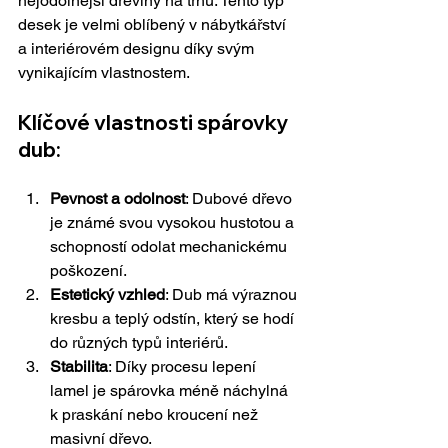
nejodolnější dřeviny na trhu. Tento typ 
desek je velmi oblíbený v nábytkářství 
a interiérovém designu díky svým 
vynikajícím vlastnostem.
Klíčové vlastnosti spárovky 
dub:
Pevnost a odolnost
: Dubové dřevo 
je známé svou vysokou hustotou a 
schopností odolat mechanickému 
poškození.
Estetický vzhled
: Dub má výraznou 
kresbu a teplý odstín, který se hodí 
do různých typů interiérů.
Stabilita
: Díky procesu lepení 
lamel je spárovka méně náchylná 
k praskání nebo kroucení než 
masivní dřevo.