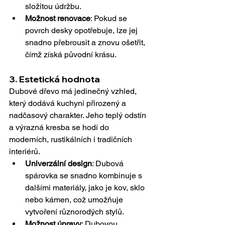
složitou údržbu.
Možnost renovace
: Pokud se 
povrch desky opotřebuje, lze jej 
snadno přebrousit a znovu ošetřit, 
čímž získá původní krásu.
3. 
Estetická hodnota
Dubové dřevo má jedinečný vzhled, 
který dodává kuchyni přirozený a 
nadčasový charakter. Jeho teplý odstín 
a výrazná kresba se hodí do 
moderních, rustikálních i tradičních 
interiérů.
Univerzální design
: Dubová 
spárovka se snadno kombinuje s 
dalšími materiály, jako je kov, sklo 
nebo kámen, což umožňuje 
vytvoření různorodých stylů.
Možnost úpravy
: Dubovou 