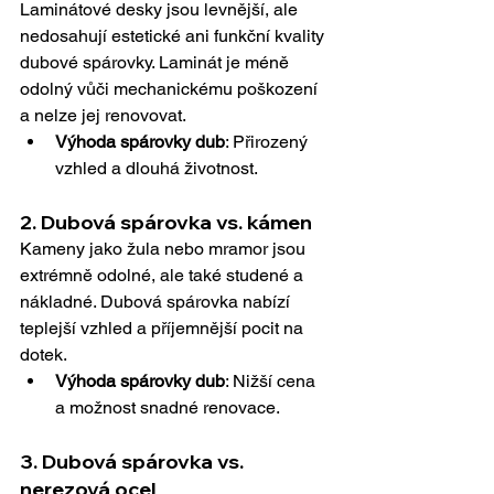
Laminátové desky jsou levnější, ale 
nedosahují estetické ani funkční kvality 
dubové spárovky. Laminát je méně 
odolný vůči mechanickému poškození 
a nelze jej renovovat.
Výhoda spárovky dub
: Přirozený 
vzhled a dlouhá životnost.
2. 
Dubová spárovka vs. kámen
Kameny jako žula nebo mramor jsou 
extrémně odolné, ale také studené a 
nákladné. Dubová spárovka nabízí 
teplejší vzhled a příjemnější pocit na 
dotek.
Výhoda spárovky dub
: Nižší cena 
a možnost snadné renovace.
3. 
Dubová spárovka vs. 
nerezová ocel