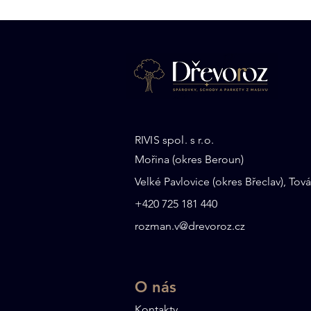
Jasanové dřevo v kuchyni:
RIVIS spol. s r.o.
funkčnost, estetika a
Mořina (okres Beroun)
udržitelnost v jednom
Velké Pavlovice (okres Břeclav), Tová
+
420 725 181 440
rozman.v@drevoroz.cz
O nás​
Kontakty