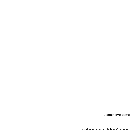
Jasanové scho
schodech, které jso