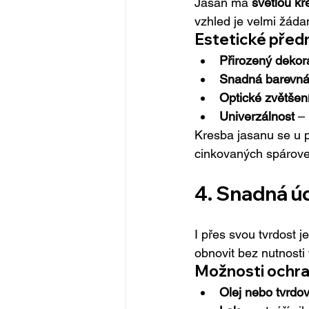
Jasan má 
světlou k
vzhled je velmi žáda
Estetické předn
Přirozený dekora
Snadná barevná
Optické zvětšení
Univerzálnost
 –
Kresba jasanu se u p
cinkovaných spárove
4. Snadná ú
I přes svou tvrdost j
obnovit bez nutnost
Možnosti ochra
Olej nebo tvrdo