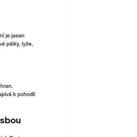
ní je jasan 
 pálky, lyže, 
 hran.
spívá k pohodlí 
esbou