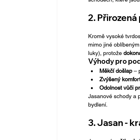
2. Přirozená
Kromě vysoké tvrdost
mimo jiné oblíbeným 
luky), protože 
dokona
Výhody pro pod
Měkčí došlap
 – 
Zvýšený komfor
Odolnost vůči pr
Jasanové schody a pod
bydlení.
3. Jasan - k