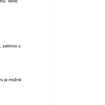
uhů. Tento 
, zatímco u 
vu je možné 