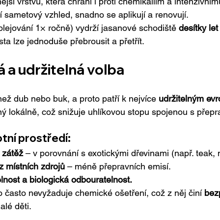
lnější vrstvu, která chrání i proti chemikáliím a intenzivní
jí sametový vzhled, snadno se aplikují a renovují.
olejování 1× ročně) vydrží jasanové schodiště 
desítky let
ta lze jednoduše přebrousit a přetřít.
á a udržitelná volba
než dub nebo buk, a proto patří k nejvíce 
udržitelným ev
ný lokálně, což snižuje uhlíkovou stopu spojenou s přepr
tní prostředí:
 zátěž
 – v porovnání s exotickými dřevinami (např. teak,
z místních zdrojů
 – méně přepravních emisí.
lnost a biologická odbouratelnost.
 často nevyžaduje chemické ošetření, což z něj činí 
bez
lé děti.