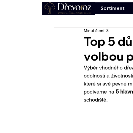
Sortiment
Minut čtení: 3
Top 5 dů
volbou p
Výběr vhodného dřeva
odolnosti a životnost
které si své pevné mís
podíváme na 
5 hlav
schodiště.