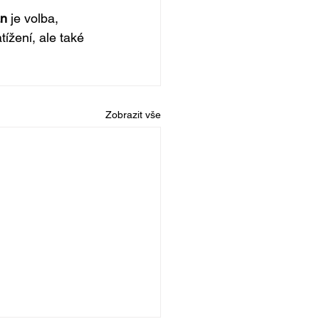
an
 je volba, 
ížení, ale také 
Zobrazit vše