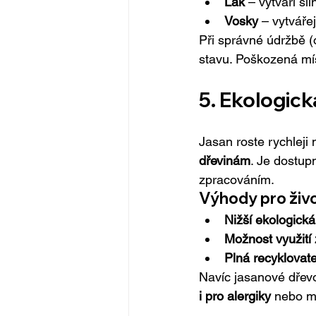
Lak
 – vytváří si
Vosky
 – vytváře
Při správné údržbě (
stavu. Poškozená mís
5. Ekologick
Jasan roste rychleji 
dřevinám
. Je dostup
zpracováním.
Výhody pro živo
Nižší ekologická
Možnost využití 
Plná recyklovate
Navíc jasanové dřevo
i pro alergiky
 nebo ma