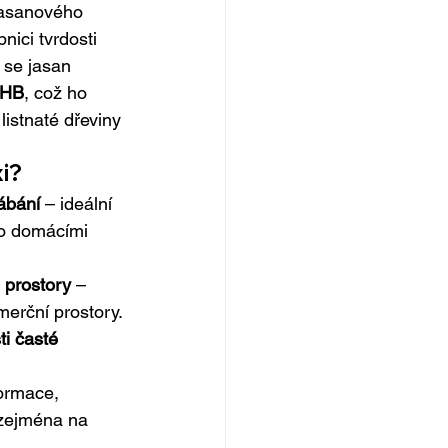
jasanového 
nici tvrdosti 
 se jasan 
 HB
, což ho 
listnaté dřeviny 
i?
ábání
 – ideální 
o domácími 
 prostory
 – 
merční prostory.
i časté 
ormace, 
 zejména na 