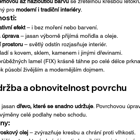
rémovou až nažloutlou barvu
 se zřetelnou kresbou letokr
ný pro 
moderní i tradiční interiéry
.
osti:
tivní efekt
 – i bez moření nebo barvení.
 úprava
 – jasan výborně přijímá mořidla a oleje.
 prostoru
 – světlý odstín rozjasňuje interiér.
 ladí s kovem, sklem, kamenem i jinými dřevinami.
růběžných lamel (FIX) krásně táhne po celé délce prkna
k působí živějším a modernějším dojmem.
držba a obnovitelnost povrchu
e jasan 
dřevo, které se snadno udržuje
. Povrchovou úpra
i výměny celé podlahy nebo schodu.
ny:
voskový olej
 – zvýrazňuje kresbu a chrání proti vlhkosti.