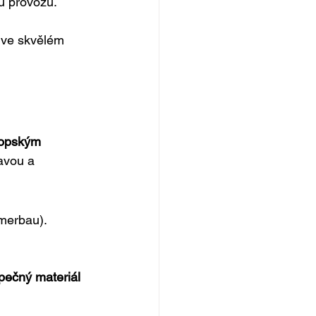
mu provozu.
 ve skvělém 
ropským 
avou a 
 merbau).
pečný materiál 