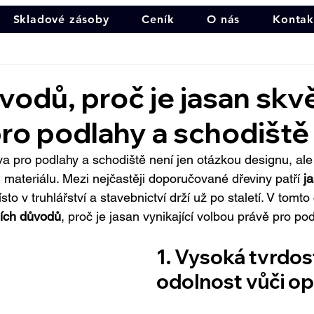
Skladové zásoby
Ceník
O nás
Kontak
vodů, proč je jasan skv
ro podlahy a schodiště
 pro podlahy a schodiště není jen otázkou designu, ale t
i materiálu. Mezi nejčastěji doporučované dřeviny patří 
j
to v truhlářství a stavebnictví drží už po staletí. V tomto
ních důvodů
, proč je jasan vynikající volbou právě pro po
1. Vysoká tvrdost
odolnost vůči o