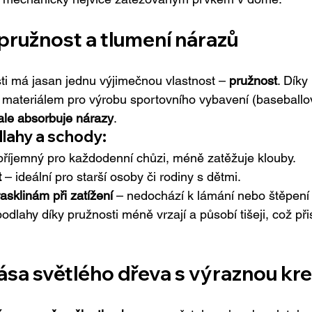
 pružnost a tlumení nárazů
i má jasan jednu výjimečnou vlastnost – 
pružnost
. Díky 
materiálem pro výrobu sportovního vybavení (baseballové
le absorbuje nárazy
.
lahy a schody:
příjemný pro každodenní chůzi, méně zatěžuje klouby.
t
 – ideální pro starší osoby či rodiny s dětmi.
asklinám při zatížení
 – nedochází k lámání nebo štěpení
lahy díky pružnosti méně vrzají a působí tišeji, což při
rása světlého dřeva s výraznou kr