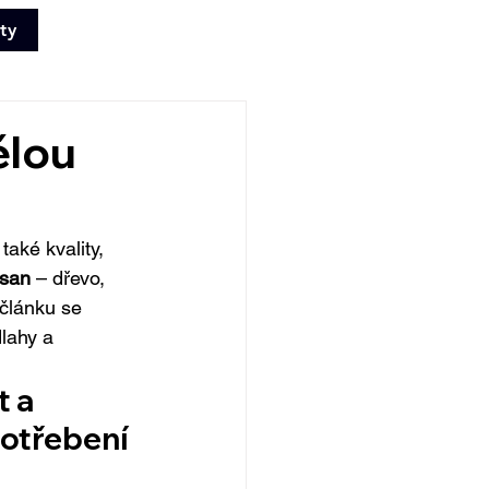
ty
+420 702 008
772
ělou
aké kvality, 
asan
 – dřevo, 
 článku se 
dlahy a 
 a 
potřebení