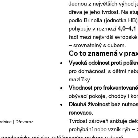
Jednou z největších výhod 
dřeva je jeho tvrdost. Na stup
podle Brinella (jednotka HB)
pohybuje v rozmezí 
4,0–4,1
řadí mezi nejtvrdší evropské 
– srovnatelný s dubem.
Co to znamená v prax
Vysoká odolnost proti poškr
pro domácnosti s dětmi neb
mazlíčky.
Vhodnost pro frekventované
obývací pokoje, chodby i ko
Dlouhá životnost bez nutnost
renovace.
Tvrdost zároveň snižuje def
dnice | Dřevoroz
prohýbání nebo vznik rýh –
u mechanicky nejvíce zatěžovaným prvkem v domě.