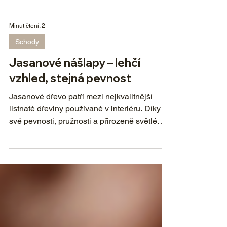
Minut čtení: 2
Schody
Jasanové nášlapy – lehčí
vzhled, stejná pevnost
Jasanové dřevo patří mezi nejkvalitnější
listnaté dřeviny používané v interiéru. Díky
své pevnosti, pružnosti a přirozeně světlému
odstínu je jasan ideálním materiálem pro
výrobu schodových nášlapů, zejména v
moderních a nadčasových interiérech.
Jasanové nášlapy dokážou prostor opticky
odlehčit, aniž by bylo nutné slevit z nároků
na odolnost a dlouhou životnost.