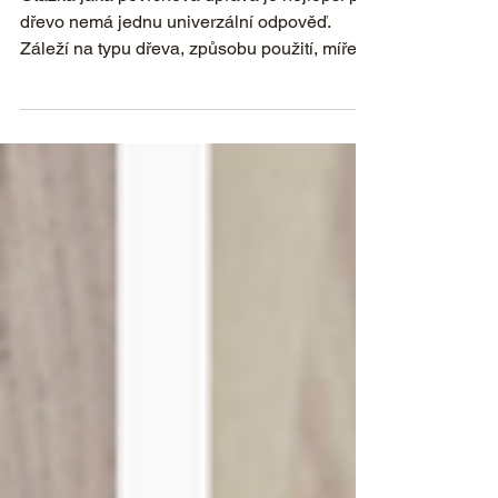
nejlepší pro dřevo. Olej, lak
nebo vosk?
Otázka jaká povrchová úprava je nejlepší pro
dřevo nemá jednu univerzální odpověď.
Záleží na typu dřeva, způsobu použití, míře
zatížení i očekávané údržbě. Jiný povrch je
vhodný pro schodové nášlapy, jiný pro
pracovní desky a jiný pro nábytek nebo
dekorativní prvky. V praxi se nejčastěji
setkáváme se třemi základními variantami
povrchové úpravy: olej, lak, vosk (případně
kombinace olej–vosk). Každá z těchto
možností má své výhody i omezení a hodí se
pro jiné situace.