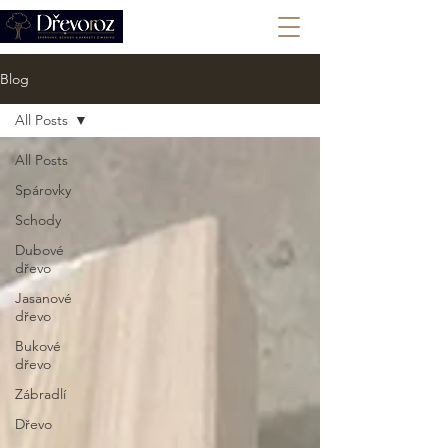
+420 702 008 772
Blog
All Posts
All Posts
Spárovky
Schody
Dubové
dřevo
Jasanové
dřevo
Bukové
dřevo
Zábradlí
Dřevo