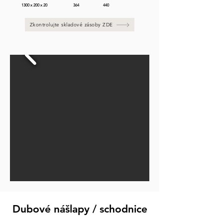
1300 x 200 x 20                          364                        440
Zkontrolujte skladové zásoby ZDE
Dubové nášlapy / schodnice