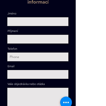
informací
Jméno
Příjmení
Telefon
Email
Vaše objednávka nebo otázka