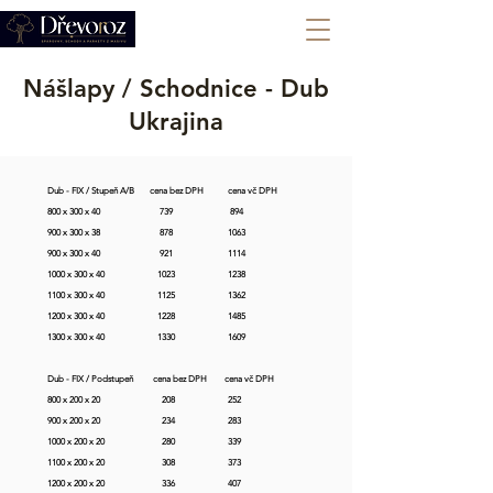
+420 702 008 772
Nášlapy / Schodnice - Dub
Ukrajina
Dub - FIX / Stupeň A/B       cena bez DPH           cena vč DPH

800 x 300 x 40                           739                          894

900 x 300 x 38                           878                         1063

900 x 300 x 40                           921                         1114

1000 x 300 x 40                        1023                        1238

1100 x 300 x 40                        1125                        1362

1200 x 300 x 40                        1228                        1485

1300 x 300 x 40                        1330                        1609

Dub - FIX / Podstupeň         cena bez DPH        cena vč DPH

800 x 200 x 20                            208                        252

900 x 200 x 20                            234                        283

1000 x 200 x 20                          280                        339

1100 x 200 x 20                          308                        373

1200 x 200 x 20                          336                        407
