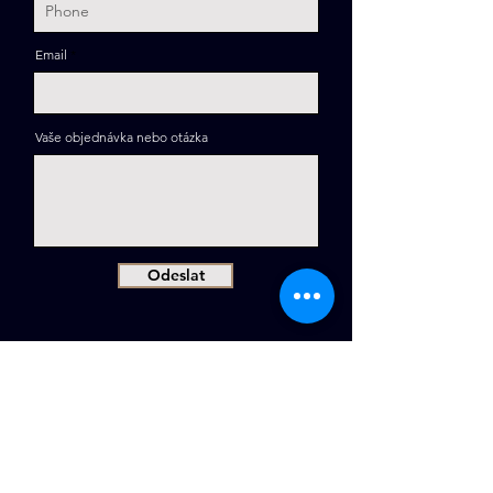
Email
Vaše objednávka nebo otázka
Odeslat
RIVIS spol. s r.o.