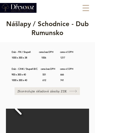
+420 702 008 772
Nášlapy / Schodnice - Dub
Rumunsko
Dub - FIX / Stupeň              cena bez DPH           cena vč DPH

1000 x 300 x 38                        1006                        1217

Dub - CINK / Stupeň B/C     cena bez DPH        cena vč DPH

900 x 300 x 40                            551                        666

1000 x 300 x 40                          612                        741
Zkontrolujte skladové zásoby ZDE