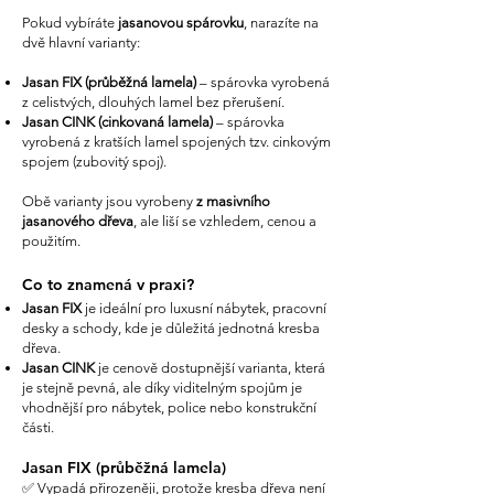
1300 x 650 x 40                        2248                      2720                      

Pokud vybíráte
jasanovou spárovku
, narazíte na
1400 x 600 x 40                        2234                      2704

dvě hlavní varianty:
1400 x 650 x 40                        2421                      2929

1500 x 600 x 40                        2394                      2897

Jasan FIX (průběžná lamela)
– spárovka vyrobená
1500 x 650 x 40                        2594                      3138

z celistvých, dlouhých lamel bez přerušení.
1600 x 600 x 40                        2554                      3090

Jasan CINK (cinkovaná lamela)
– spárovka
1600 x 650 x 40                        2766                      3347

vyrobená z kratších lamel spojených tzv. cinkovým
1700 x 600 x 40                        2713                      3283

spojem (zubovitý spoj).
1700 x 650 x 40                        2939                      3557

1800 x 600 x 40                        3175                      3842

Obě varianty jsou vyrobeny
z masivního
1800 x 650 x 40                        3440                      4162

jasanového dřeva
, ale liší se vzhledem, cenou a
1900 x 600 x 40                        3352                      4055                       

použitím.
1900 x 650 x 40                        3631                      4393                         

2000 x 600 x 40                        3528                      4269                       

Co to znamená v praxi?
2000 x 650 x 40                        3882                      4625                      

Jasan FIX
je ideální pro luxusní nábytek, pracovní
2300 x 600 x 40                        4057                      4909                         

desky a schody, kde je důležitá jednotná kresba
2300 x 650 x 40                        4395                      5318                        

dřeva.
2400 x 650 x 40                        4586                      5550                      

Jasan CINK
je cenově dostupnější varianta, která
2500 x 600 x 40                        4410                      5336                        

je stejně pevná, ale díky viditelným spojům je
2500 x 650 x 40                        4778                      5781                     

vhodnější pro nábytek, police nebo konstrukční
2600 x 650 x 40                        4969                      6012                      

části.
2700 x 650 x 40                        5160                      6243                      

Jasan FIX (průběžná lamela)
2800 x 650 x 40                        5351                      6474                      

2900 x 600 x 40                        5116                      6190

✅ Vypadá přirozeněji, protože kresba dřeva není