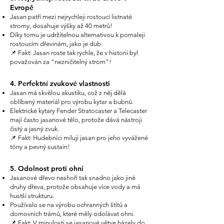
Evropě
Jasan patří mezi nejrychleji rostoucí listnaté
stromy, dosahuje výšky až 40 metrů!
Díky tomu je udržitelnou alternativou k pomaleji
rostoucím dřevinám, jako je dub.
📌 Fakt: Jasan roste tak rychle, že v historii byl
považován za "nezničitelný strom"!
4. Perfektní zvukové vlastnosti
Jasan má skvělou akustiku, což z něj dělá
oblíbený materiál pro výrobu kytar a bubnů.
Elektrické kytary Fender Stratocaster a Telecaster
mají často jasanové tělo, protože dává nástroji
čistý a jasný zvuk.
📌 Fakt: Hudebníci milují jasan pro jeho vyvážené
tóny a pevný sustain!
5. Odolnost proti ohni
Jasanové dřevo neshoří tak snadno jako jiné
druhy dřeva, protože obsahuje více vody a má
hustší strukturu.
Používalo se na výrobu ochranných štítů a
domovních trámů, které měly odolávat ohni.
📌 Fakt: V minulosti se jasanové větve házely do