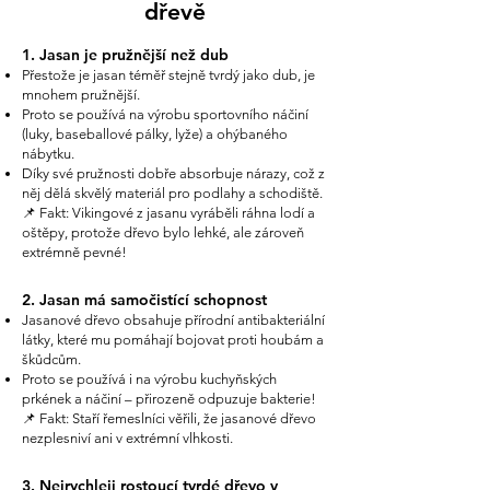
dřevě
1200 x 300 x 38                         1009                      1221

1200 x 300 x 40                         1060                      1283

1. Jasan je pružnější než dub
1300 x 300 x 38                         1090                      1319

Přestože je jasan téměř stejně tvrdý jako dub, je
1300 x 300 x 40                         1149                      1390

mnohem pružnější.
Proto se používá na výrobu sportovního náčiní
Jasan - CINK / Stupeň          cena bez DPH         cena vč DPH

(luky, baseballové pálky, lyže) a ohýbaného
800 x 300 x 40                             504                        610

nábytku.
900 x 300 x 40                             567                        686

Díky své pružnosti dobře absorbuje nárazy, což z
1000 x 300 x 40                           630                        762

něj dělá skvělý materiál pro podlahy a schodiště.
1100 x 300 x 40                           693                        839

📌 Fakt: Vikingové z jasanu vyráběli ráhna lodí a
1200 x 300 x 40                           756                        915

oštěpy, protože dřevo bylo lehké, ale zároveň
extrémně pevné!
Jasan - FIX / Podstupeň       cena bez DPH         cena vč DPH

800 x 200 x 20                             190                        230

2. Jasan má samočistící schopnost
900 x 200 x 20                             214                        259

Jasanové dřevo obsahuje přírodní antibakteriální
1000 x 200 x 20                           238                        288

látky, které mu pomáhají bojovat proti houbám a
1100 x 200 x 20                           262                        317

škůdcům.
1200 x 200 x 20                           286                        346

Proto se používá i na výrobu kuchyňských
1300 x 200 x 20                           309                        374
prkének a náčiní – přirozeně odpuzuje bakterie!
📌 Fakt: Staří řemeslníci věřili, že jasanové dřevo
nezplesniví ani v extrémní vlhkosti.
3. Nejrychleji rostoucí tvrdé dřevo v