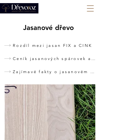
+420 702 008 772
Jasanové dřevo
Rozdíl mezi jasan FIX a CINK
Ceník jasanových spárovek a nášlapů
Zajímavé fakty o jasanovém dřevě