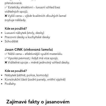
přerušovaná.
2900 x 650 x 40                        5542                      6706                      

✅ Esteticky atraktivní – luxusní vzhled bez
3000 x 550 x 40                        4851                      5870                      

viditelných spojů.
3000 x 600 x 40                        5292                      6403                      

❌ Vyšší cena – výběr kvalitních dlouhých lamel
3000 x 650 x 40                        5733                      6937                      

zvyšuje náklady.
3200 x 650 x 40                        6115                      7399                      

3400 x 650 x 40                        6497                      7862                       

Kde se používá?
3500 x 650 x 40                        6689                      8093                       

Luxusní nábytek (stoly, desky)
Pracovní desky a kuchyňské desky
Jasan - CINK / Spárovka     cena bez DPH          cena vč DPH                

Schodiště
4000 x 300 x 20                       1260                        1525

3000 x 300 x40                        1890                        2287

Jasan CINK (cinkovaná lamela)
✅ Nižší cena – efektivnější využití materiálu.
Jasan - CINK / Hranoly           cena bez DPH         cena vč DPH

✅ Vysoká pevnost, i když má více spojů.
3000 x 80 x 80                             1186                       1435

❌ Viditelné spoje – méně jednotný vzhled desky.
4000 x 80 x 80                             1344                       1626

Kde se používá?
Jasan - FIX / Stupeň            cena bez DPH         cena vč DPH

Nábytek (skříně, police, komody)
Konstrukční části (zadní panely, vnitřní výplně)
800 x 300 x 38                            605                        732

Podlahy
800 x 300 x 40                            638                        772

900 x 300 x 38                            758                        918

900 x 300 x 40                            795                        962

1000 x 300 x 40                          884                       1069

Zajímavé fakty o jasanovém
1100 x 300 x 38                          920                       1114

1100 x 300 x 40                          972                       1176
