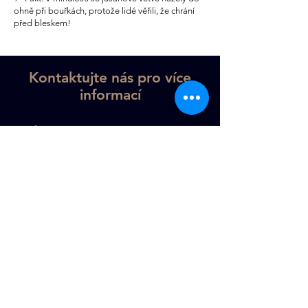
ohně při bouřkách, protože lidé věřili, že chrání
před bleskem!
Kontaktujte nás pro více
informací
Jméno
Příjmení
Telefon
Email