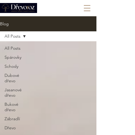
+420 702 008 772
Blog
All Posts
All Posts
Spárovky
Schody
Dubové
dřevo
Jasanové
dřevo
Bukové
dřevo
Zábradlí
Dřevo