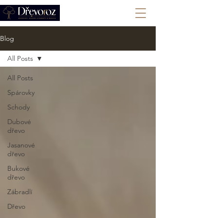
+420 702 008 772
Blog
All Posts
All Posts
Spárovky
Schody
Dubové
dřevo
Jasanové
dřevo
Bukové
dřevo
Zábradlí
Dřevo