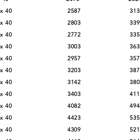
40                          2587                       313
40                          2803                       339
40                          2772                       335
40                          3003                       363
                        2957                       3578                    
                        3203                       3876                    
                        3142                       3801                    
                        3403                       4118                    
                        4082                       4940                    
                        4423                       5351                    
                        4309                       5214                    