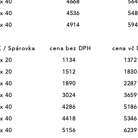
                        4668                       5649                    
                        4536                       5489                    
                         4914                       5946               
/ Spárovka       cena bez DPH          cena vč 
20                        1134                       1372

20                        1512                       1830

40                        1890                       2287

40                        3024                       3659

40                        4286                       5186

40                        4418                       5346

40                        5156                       6239
