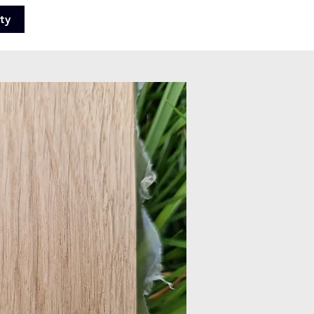
ty
+420 702 008
772