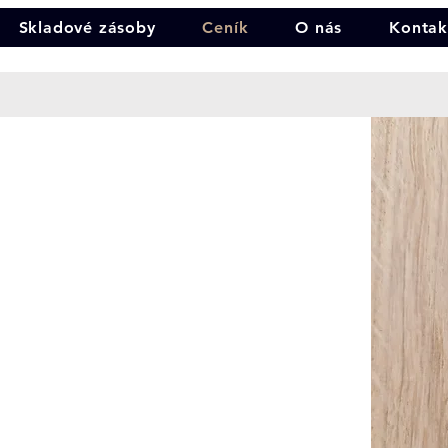
Skladové zásoby
Ceník
O nás
Kontak