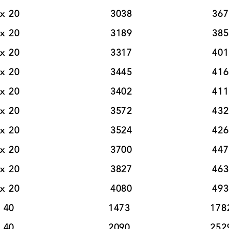
20                          3038                       367
20                          3189                       385
20                          3317                       401
20                          3445                       416
20                          3402                       411
20                          3572                       432
20                          3524                       426
20                          3700                       447
20                          3827                       463
20                          4080                       493
0                           1473                       1782
0                           2090                       2529