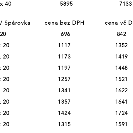
40                        5895                       7133
/ Spárovka       cena bez DPH          cena vč D
                           696                       842

0                        1117                      1352

0                        1173                      1419

0                        1197                      1448

0                        1257                      1521

0                        1341                      1622

0                        1357                      1641

0                        1424                      1724

0                        1315                      1591
