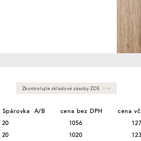
Zkontrolujte skladové zásoby ZDE
vka  A/B       cena bez DPH       cena vč DPH                          
0                            1056                       127
0                            1020                       123