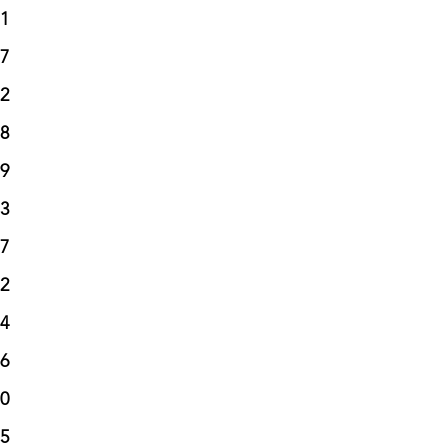
1

7

2

8

9

3

7

2

4

6

0

5
