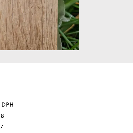
       

8 

4 
