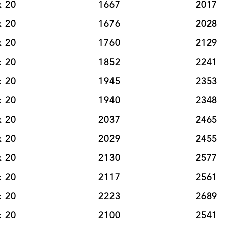
0                        1667                      2017

0                        1676                      2028

0                        1760                      2129

0                        1852                      2241

0                        1945                      2353

0                        1940                      2348

0                        2037                      2465

0                        2029                      2455

0                        2130                      2577

0                        2117                      2561

0                        2223                      2689

0                        2100                      2541
