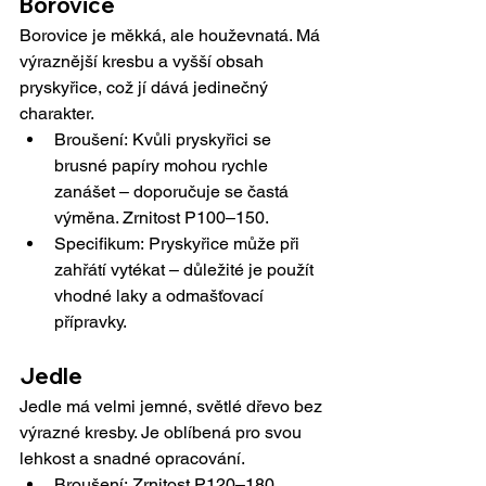
Borovice
Borovice je měkká, ale houževnatá. Má 
výraznější kresbu a vyšší obsah 
pryskyřice, což jí dává jedinečný 
charakter.
Broušení: Kvůli pryskyřici se 
brusné papíry mohou rychle 
zanášet – doporučuje se častá 
výměna. Zrnitost P100–150.
Specifikum: Pryskyřice může při 
zahřátí vytékat – důležité je použít 
vhodné laky a odmašťovací 
přípravky.
Jedle
Jedle má velmi jemné, světlé dřevo bez 
výrazné kresby. Je oblíbená pro svou 
lehkost a snadné opracování.
Broušení: Zrnitost P120–180. 