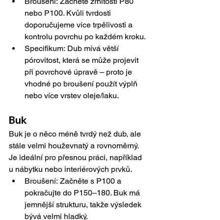
Broušení: Začněte zrnitostí P80 
nebo P100. Kvůli tvrdosti 
doporučujeme více trpělivosti a 
kontrolu povrchu po každém kroku.
Specifikum: Dub mívá větší 
pórovitost, která se může projevit 
při povrchové úpravě – proto je 
vhodné po broušení použít výplň 
nebo více vrstev oleje/laku.
Buk
Buk je o něco méně tvrdý než dub, ale 
stále velmi houževnatý a rovnoměrný. 
Je ideální pro přesnou práci, například 
u nábytku nebo interiérových prvků.
Broušení: Začněte s P100 a 
pokračujte do P150–180. Buk má 
jemnější strukturu, takže výsledek 
bývá velmi hladký.