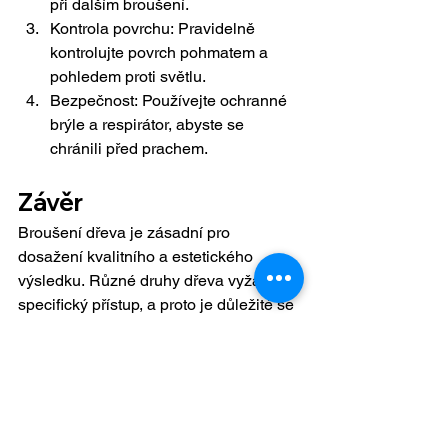
při dalším 
broušení.
Kontrola povrchu: Pravidelně 
kontrolujte povrch pohmatem a 
pohledem proti 
světlu
.
Bezpečnost: Používejte ochranné 
brýle a respirátor, abyste se 
chránili před 
prachem.
Závěr
Broušení dřeva je zásadní pro 
dosažení kvalitního a estetického 
výsledku. Různé druhy dřeva vyžadují 
specifický přístup, a proto je důležité se 
s nimi seznámit a přizpůsobit techniku 
broušení. S trpělivostí, správnými 
nástroji a dodržováním osvědčených 
postupů dosáhnete profesionálního 
výsledku, který zvýrazní krásu dřeva a 