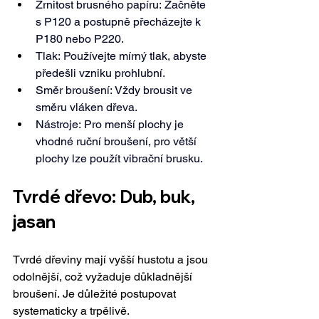
Zrnitost brusného papíru: Začněte 
s P120 a postupně přecházejte k 
P180 nebo 
P220.
Tlak: Používejte mírný tlak, abyste 
předešli vzniku 
prohlubní
.
Směr broušení: Vždy brousit ve 
směru vláken 
dřeva.
Nástroje: Pro menší plochy je 
vhodné ruční broušení, pro větší 
plochy lze použít vibrační 
brusku.
Tvrdé dřevo: Dub, buk, 
jasan
Tvrdé dřeviny mají vyšší hustotu a jsou 
odolnější, což vyžaduje důkladnější 
broušení. Je důležité postupovat 
systematicky a trpělivě.