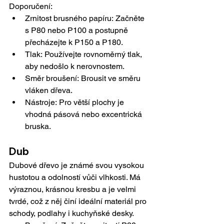
Doporučení:
Zrnitost brusného papíru: Začněte 
s P80 nebo P100 a postupně 
přecházejte k P150 a 
P180.
Tlak: Používejte rovnoměrný tlak, 
aby nedošlo k nerovnostem.
Směr broušení: Brousit ve směru 
vláken 
dřeva.
Nástroje: Pro větší plochy je 
vhodná pásová nebo excentrická 
bruska.
Dub
Dubové dřevo je známé svou vysokou 
hustotou a odolností vůči vlhkosti. Má 
výraznou, krásnou kresbu a je velmi 
tvrdé, což z něj činí ideální materiál pro 
schody, podlahy i kuchyňské desky.