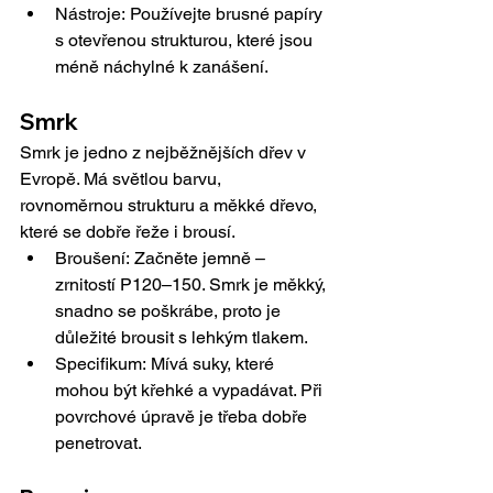
Nástroje: Používejte brusné papíry 
s otevřenou strukturou, které jsou 
méně náchylné k zanášení.
Smrk
Smrk je jedno z nejběžnějších dřev v 
Evropě. Má světlou barvu, 
rovnoměrnou strukturu a měkké dřevo, 
které se dobře řeže i brousí.
Broušení: Začněte jemně – 
zrnitostí P120–150. Smrk je měkký, 
snadno se poškrábe, proto je 
důležité brousit s lehkým tlakem.
Specifikum: Mívá suky, které 
mohou být křehké a vypadávat. Při 
povrchové úpravě je třeba dobře 
penetrovat.