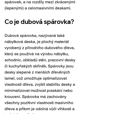
spárovek, a na rozdíly mezi zkrácenými 
(lepenými) a celomasivními deskami.
Co je dubová spárovka?
Dubová spárovka, nazývaná také 
nábytková deska, je plochý materiál 
vyrobený z přírodního dubového dřeva, 
který se používá na výrobu nábytku, 
schodnic, obkladů stěn, pracovní desky 
či kuchyňských skříněk. Spárovky jsou 
desky slepené z menších dřevěných 
lamel, což umožňuje optimalizovat 
vlastnosti dřeva, zvýšit stabilitu desky a 
minimalizovat možnost praskání nebo 
kroucení. Spárovka má zachovány 
všechny pozitivní vlastnosti masivního 
dřeva a přitom je odolná vůči vlhkosti a 