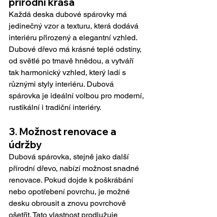
přírodní krása
Každá deska dubové spárovky má 
jedinečný vzor a texturu, která dodává 
interiéru přirozený a elegantní vzhled. 
Dubové dřevo má krásné teplé odstíny, 
od světlé po tmavě hnědou, a vytváří 
tak harmonický vzhled, který ladí s 
různými styly interiéru. Dubová 
spárovka je ideální volbou pro moderní, 
rustikální i tradiční interiéry.
3. Možnost renovace a 
údržby
Dubová spárovka, stejně jako další 
přírodní dřevo, nabízí možnost snadné 
renovace. Pokud dojde k poškrábání 
nebo opotřebení povrchu, je možné 
desku obrousit a znovu povrchově 
ošetřit. Tato vlastnost prodlužuje 