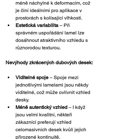
méně náchylné k deformacím, což 
je činí ideálními pro aplikace v 
prostorách s kolísající vlhkostí.
Estetická variabilita
 – Při 
správném uspořádání lamel lze 
dosáhnout atraktivního vzhledu s 
různorodou texturou.
Nevýhody zkrácených dubových desek:
Viditelné spoje
 – Spoje mezi 
jednotlivými lamelami jsou někdy 
viditelné, což může ovlivnit vzhled 
desky.
Méně autentický vzhled
 – I když 
jsou velmi kvalitní, někteří 
zákazníci preferují vzhled 
celomasivních desek kvůli jejich 
přirozené kontinuitě.