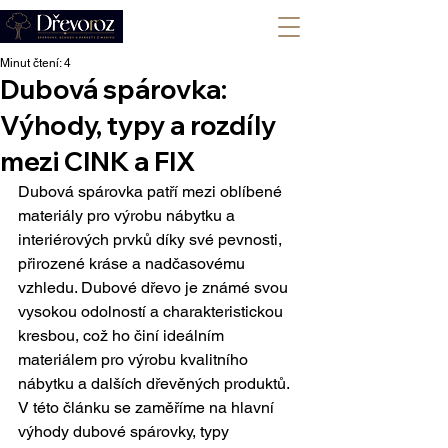
+420 702 008 772
Minut čtení: 4
Dubová spárovka:
Výhody, typy a rozdíly
mezi CINK a FIX
Dubová spárovka patří mezi oblíbené 
materiály pro výrobu nábytku a 
interiérových prvků díky své pevnosti, 
přirozené kráse a nadčasovému 
vzhledu. Dubové dřevo je známé svou 
vysokou odolností a charakteristickou 
kresbou, což ho činí ideálním 
materiálem pro výrobu kvalitního 
nábytku a dalších dřevěných produktů. 
V této článku se zaměříme na hlavní 
výhody dubové spárovky, typy 