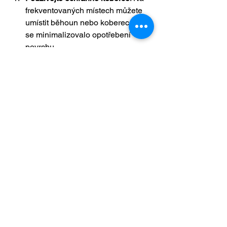
frekventovaných místech můžete 
umístit běhoun nebo koberec, aby 
se minimalizovalo opotřebení 
povrchu.
Chraňte před poškrábáním
: Pokud 
máte domácí mazlíčky, pravidelně 
jim stříhejte drápky, aby 
nepoškrábali dřevo. Vyhněte se 
také chůzi po schodech v botách s 
tvrdými podpatky.
Vyhněte se extrémním teplotám a 
vlhkosti
: Udržujte stabilní teplotu a 
vlhkost v místnosti, aby se dřevo 
nekroutilo nebo nepraskalo.
Závěr
Práce s 
dubovými nášlapy na 