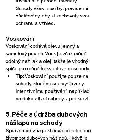
rustikální a přírodní interiéry. 
Schody však musí být pravidelně 
ošetřovány, aby si zachovaly svou 
ochranu a vzhled.
Voskování
Voskování dodává dřevu jemný a 
sametový povrch. Vosk je však méně 
odolný než lak a olej, takže je vhodný 
spíše pro méně frekventované schody.
Tip
: Voskování použijte pouze na 
schody, které nejsou vystaveny 
intenzivnímu používání, například 
na dekorativní schody v podkroví.
5. Péče a údržba dubových 
nášlapů na schody
Správná údržba je klíčová pro dlouhou 
životnost dubových nášlapů. I když je 