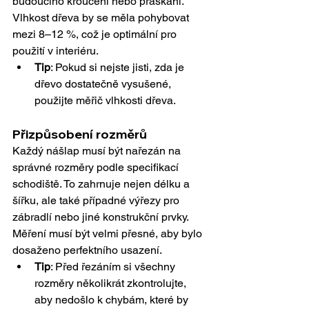
budoucího kroucení nebo praskání. 
Vlhkost dřeva by se měla pohybovat 
mezi 8–12 %, což je optimální pro 
použití v interiéru.
Tip
: Pokud si nejste jisti, zda je 
dřevo dostatečně vysušené, 
použijte měřič vlhkosti dřeva.
Přizpůsobení rozměrů
Každý nášlap musí být nařezán na 
správné rozměry podle specifikací 
schodiště. To zahrnuje nejen délku a 
šířku, ale také případné výřezy pro 
zábradlí nebo jiné konstrukční prvky. 
Měření musí být velmi přesné, aby bylo 
dosaženo perfektního usazení.
Tip
: Před řezáním si všechny 
rozměry několikrát zkontrolujte, 
aby nedošlo k chybám, které by 