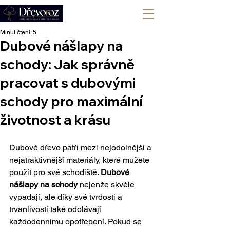
+420 702 008 772
Minut čtení: 5
Dubové nášlapy na
schody: Jak správně
pracovat s dubovými
schody pro maximální
životnost a krásu
Dubové dřevo patří mezi nejodolnější a 
nejatraktivnější materiály, které můžete 
použít pro své schodiště. 
Dubové 
nášlapy na schody
 nejenže skvěle 
vypadají, ale díky své tvrdosti a 
trvanlivosti také odolávají 
každodennímu opotřebení. Pokud se 