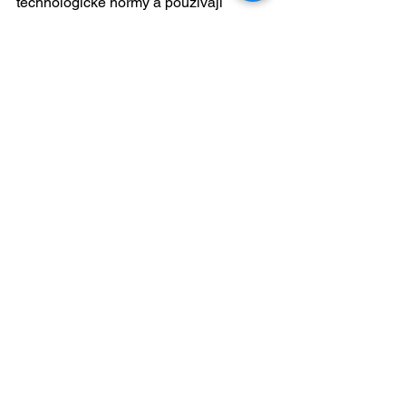
technologické normy a používají 
certifikované materiály.
Zobrazit vše
Nejnovější příspěvky
Kontaktujte nás pro více
informací