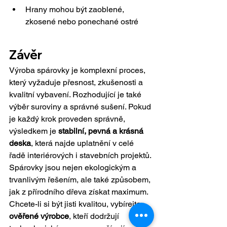
Hrany mohou být zaoblené, 
zkosené nebo ponechané ostré
Závěr
Výroba spárovky je komplexní proces, 
který vyžaduje přesnost, zkušenosti a 
kvalitní vybavení. Rozhodující je také 
výběr suroviny a správné sušení. Pokud 
je každý krok proveden správně, 
výsledkem je 
stabilní, pevná a krásná 
deska
, která najde uplatnění v celé 
řadě interiérových i stavebních projektů.
Spárovky jsou nejen ekologickým a 
trvanlivým řešením, ale také způsobem, 
jak z přírodního dřeva získat maximum. 
Chcete-li si být jisti kvalitou, vybírejte 
ověřené výrobce
, kteří dodržují 