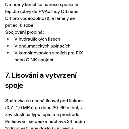
Na hrany lamel se nanese speciální 
lepidlo (obvykle PVAc třídy D3 nebo 
D4 pro voděodolnost), a lamely se 
přitlačí k sobě.
Spojování probíhá:
V hydraulických lisech
V pneumatických upínačích
V kombinovaných strojích pro FIX 
nebo CINK spojení
7. 
Lisování a vytvrzení 
spoje
Spárovka se nechá lisovat pod tlakem 
(0,7–1,0 MPa) po dobu 20–60 minut, v 
závislosti na typu lepidla a prostředí.
Po lisování se deska nechává 24 hodin 
"odpočívat", aby došlo k úplnému 