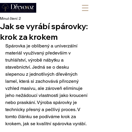
+420 702 008 772
Minut čtení: 2
Jak se vyrábí spárovky:
krok za krokem
Spárovka je oblíbený a univerzální 
materiál využívaný především v 
truhlářství, výrobě nábytku a 
stavebnictví. Jedná se o desku 
slepenou z jednotlivých dřevěných 
lamel, která si zachovává přirozený 
vzhled masivu, ale zároveň eliminuje 
jeho nežádoucí vlastnosti jako kroucení 
nebo praskání. Výroba spárovky je 
technicky přesný a pečlivý proces. V 
tomto článku se podíváme krok za 
krokem, jak se kvalitní spárovka vyrábí.