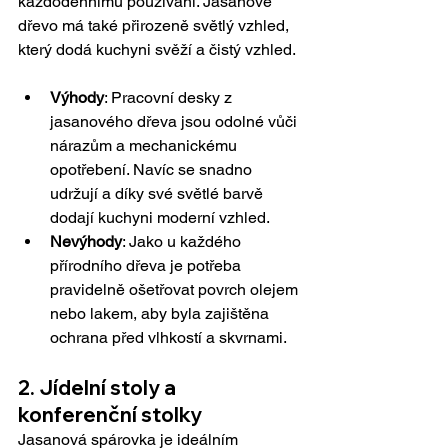
každodennímu používání. Jasanové 
dřevo má také přirozeně světlý vzhled, 
který dodá kuchyni svěží a čistý vzhled.
Výhody
: Pracovní desky z 
jasanového dřeva jsou odolné vůči 
nárazům a mechanickému 
opotřebení. Navíc se snadno 
udržují a díky své světlé barvě 
dodají kuchyni moderní vzhled.
Nevýhody
: Jako u každého 
přírodního dřeva je potřeba 
pravidelně ošetřovat povrch olejem 
nebo lakem, aby byla zajištěna 
ochrana před vlhkostí a skvrnami.
2. Jídelní stoly a 
konferenční stolky
Jasanová spárovka je ideálním 