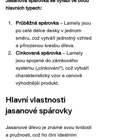
Jasanová spárovka se vyrábí ve dvou 
hlavních typech:
Průběžná spárovka
 – Lamely jsou 
po celé délce desky v jednom 
směru, což vytváří jednotný vzhled 
a přirozenou kresbu dřeva.
Cinkovaná spárovka
 – Lamely 
jsou spojené do zámkového 
systému („cinkování“), což vytváří 
charakteristický vzor a cenově 
výhodnější produkt.
Hlavní vlastnosti 
jasanové spárovky
Jasanové dřevo je známé svou tvrdostí 
a pružností, což ho činí ideálním 