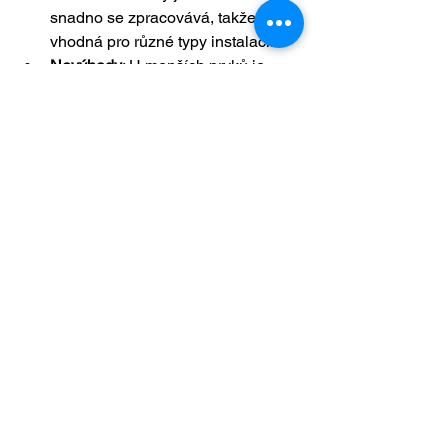
snadno se zpracovává, takže je 
vhodná pro různé typy instalací.
Nevýhody
: U menších prvků je 
třeba dbát na správné povrchové 
ošetření, aby nedošlo k poškození.
Závěr
Jasanová spárovka
 je výjimečný 
materiál, který nabízí pevnost, pružnost 
a estetickou hodnotu. Ať už se 
rozhodnete pro pracovní desku, jídelní 
stůl, skříň nebo schodiště, jasanová 
spárovka přináší do interiéru světlý a 
vzdušný vzhled, který ocení každý 
milovník přírodních materiálů. S 
jasanovou spárovkou získáte nejen 
kvalitní a odolný nábytek, ale i 