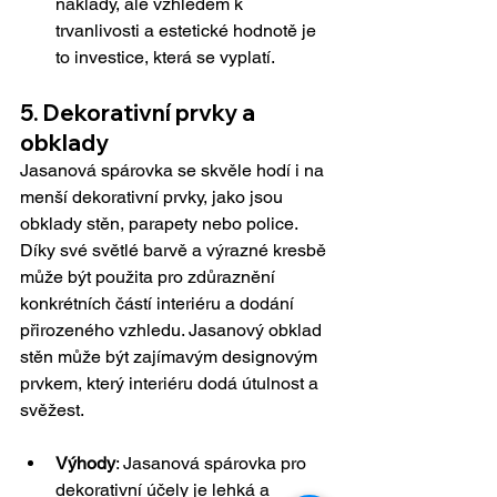
náklady, ale vzhledem k 
trvanlivosti a estetické hodnotě je 
to investice, která se vyplatí.
5. Dekorativní prvky a 
obklady
Jasanová spárovka se skvěle hodí i na 
menší dekorativní prvky, jako jsou 
obklady stěn, parapety nebo police. 
Díky své světlé barvě a výrazné kresbě 
může být použita pro zdůraznění 
konkrétních částí interiéru a dodání 
přirozeného vzhledu. Jasanový obklad 
stěn může být zajímavým designovým 
prvkem, který interiéru dodá útulnost a 
svěžest.
Výhody
: Jasanová spárovka pro 
dekorativní účely je lehká a 