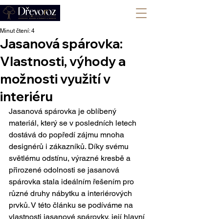
+420 702 008 772
Minut čtení: 4
Jasanová spárovka:
Vlastnosti, výhody a
možnosti využití v
interiéru
Jasanová spárovka je oblíbený 
materiál, který se v posledních letech 
dostává do popředí zájmu mnoha 
designérů i zákazníků. Díky svému 
světlému odstínu, výrazné kresbě a 
přirozené odolnosti se jasanová 
spárovka stala ideálním řešením pro 
různé druhy nábytku a interiérových 
prvků. V této článku se podíváme na 
vlastnosti jasanové spárovky, její hlavní 