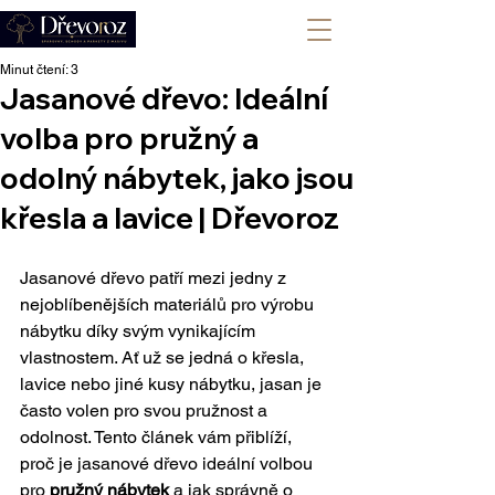
+420 702 008 772
Minut čtení: 3
Jasanové dřevo: Ideální
volba pro pružný a
odolný nábytek, jako jsou
křesla a lavice | Dřevoroz
Jasanové dřevo patří mezi jedny z 
nejoblíbenějších materiálů pro výrobu 
nábytku díky svým vynikajícím 
vlastnostem. Ať už se jedná o křesla, 
lavice nebo jiné kusy nábytku, jasan je 
často volen pro svou pružnost a 
odolnost. Tento článek vám přiblíží, 
proč je jasanové dřevo ideální volbou 
pro 
pružný nábytek
 a jak správně o 