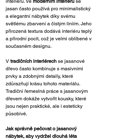
interiérů. Ve 
moderním interiéru
 se 
jasan často používá pro minimalistický 
a elegantní nábytek díky svému 
světlému zbarvení a čistým liniím. Jeho 
přirozená textura dodává interiéru teplý 
a přírodní pocit, což je velmi oblíbené v 
současném designu.
V 
tradičních interiérech
 se jasanové 
dřevo často kombinuje s masivními 
prvky a zdobnými detaily, které 
zdůrazňují krásu tohoto materiálu. 
Tradiční řemeslná práce s jasanovým 
dřevem dokáže vytvořit kousky, které 
jsou nejen praktické, ale i esteticky 
působivé.
Jak správně pečovat o jasanový 
nábytek, aby vydržel dlouhá léta