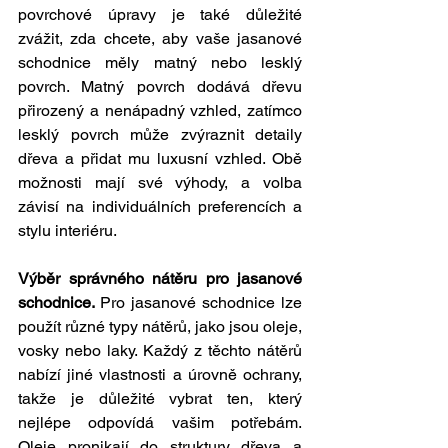
povrchové úpravy je také důležité 
zvážit, zda chcete, aby vaše jasanové 
schodnice měly matný nebo lesklý 
povrch. Matný povrch dodává dřevu 
přirozený a nenápadný vzhled, zatímco 
lesklý povrch může zvýraznit detaily 
dřeva a přidat mu luxusní vzhled. Obě 
možnosti mají své výhody, a volba 
závisí na individuálních preferencích a 
stylu interiéru.
Výběr správného nátěru pro jasanové 
schodnice. 
Pro jasanové schodnice lze 
použít různé typy nátěrů, jako jsou oleje, 
vosky nebo laky. Každý z těchto nátěrů 
nabízí jiné vlastnosti a úrovně ochrany, 
takže je důležité vybrat ten, který 
nejlépe odpovídá vašim potřebám. 
Oleje pronikají do struktury dřeva a 