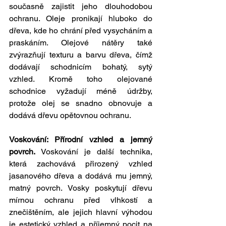
současně zajistit jeho dlouhodobou 
ochranu. Oleje pronikají hluboko do 
dřeva, kde ho chrání před vysycháním a 
praskáním. Olejové nátěry také 
zvýrazňují texturu a barvu dřeva, čímž 
dodávají schodnicím bohatý, sytý 
vzhled. Kromě toho olejované 
schodnice vyžadují méně údržby, 
protože olej se snadno obnovuje a 
dodává dřevu opětovnou ochranu.
Voskování: Přírodní vzhled a jemný 
povrch. 
Voskování je další technika, 
která zachovává přirozený vzhled 
jasanového dřeva a dodává mu jemný, 
matný povrch. Vosky poskytují dřevu 
mírnou ochranu před vlhkostí a 
znečištěním, ale jejich hlavní výhodou 
je estetický vzhled a příjemný pocit na 