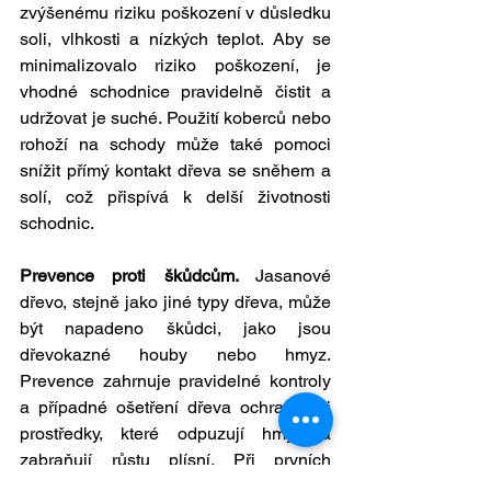
zvýšenému riziku poškození v důsledku 
soli, vlhkosti a nízkých teplot. Aby se 
minimalizovalo riziko poškození, je 
vhodné schodnice pravidelně čistit a 
udržovat je suché. Použití koberců nebo 
rohoží na schody může také pomoci 
snížit přímý kontakt dřeva se sněhem a 
solí, což přispívá k delší životnosti 
schodnic.
Prevence proti škůdcům. 
Jasanové 
dřevo, stejně jako jiné typy dřeva, může 
být napadeno škůdci, jako jsou 
dřevokazné houby nebo hmyz. 
Prevence zahrnuje pravidelné kontroly 
a případné ošetření dřeva ochrannými 
prostředky, které odpuzují hmyz a 
zabraňují růstu plísní. Při prvních 
známkách napadení je důležité rychle 