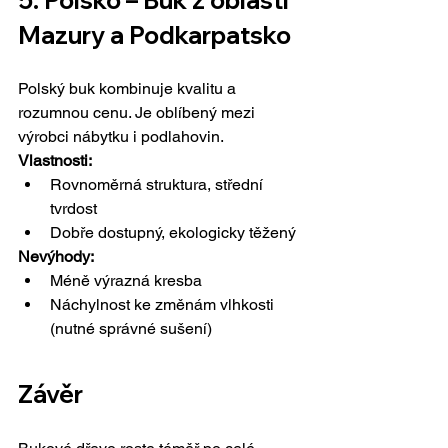
5. Polsko – Buk z oblastí 
Mazury a Podkarpatsko
Polský buk kombinuje kvalitu a 
rozumnou cenu. Je oblíbený mezi 
výrobci nábytku i podlahovin.
Vlastnosti:
Rovnoměrná struktura, střední 
tvrdost
Dobře dostupný, ekologicky těžený
Nevýhody:
Méně výrazná kresba
Náchylnost ke změnám vlhkosti 
(nutné správné sušení)
Závěr