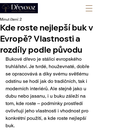
+420 702 008 772
Minut čtení: 2
Kde roste nejlepší buk v
Evropě? Vlastnosti a
rozdíly podle původu
Bukové dřevo je stálicí evropského 
truhlářství. Je tvrdé, houževnaté, dobře 
se opracovává a díky svému světlému 
odstínu se hodí jak do tradičních, tak i 
moderních interiérů. Ale stejně jako u 
dubu nebo jasanu, i u buku záleží na 
tom, kde roste – podmínky prostředí 
ovlivňují jeho vlastnosti i vhodnost pro 
konkrétní použití, a kde roste nejlepší 
buk.