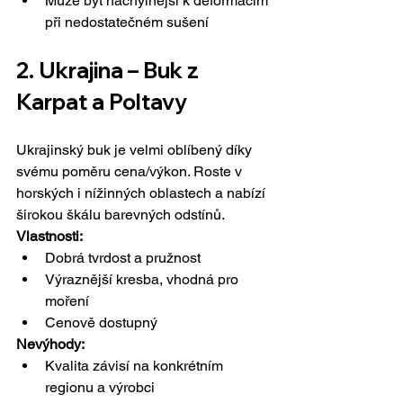
Může být náchylnější k deformacím 
při nedostatečném sušení
2. Ukrajina – Buk z 
Karpat a Poltavy
Ukrajinský buk je velmi oblíbený díky 
svému poměru cena/výkon. Roste v 
horských i nížinných oblastech a nabízí 
širokou škálu barevných odstínů.
Vlastnosti:
Dobrá tvrdost a pružnost
Výraznější kresba, vhodná pro 
moření
Cenově dostupný
Nevýhody:
Kvalita závisí na konkrétním 
regionu a výrobci