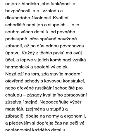
nejen z hlediska jeho funkčnosti a 
bezpečnosti, ale i vzhledu a 
dlouhodobé životnosti. Kvalitní 
schodiště není jen o stupních – je to 
souhra všech detailů, od pevného 
podstupně, přes správně navržené 
zábradlí, až po důslednou povrchovou 
úpravu. Každý z těchto prvků má svůj 
účel, a teprve v jejich kombinaci vzniká 
harmonický a spolehlivý celek.
Nezáleží na tom, zda stavíte moderní 
otevřené schody s kovovou konstrukcí, 
nebo dřevěné rustikální schodiště pro 
chalupu – zásady kvalitního zpracování 
zůstávají stejné. Nepodceňujte výběr 
materiálu (zejména u stupňů a 
zábradlí), dbejte na normy a ergonomii, 
a především si dopřejte čas na pečlivé 
naplánování každého detailu.