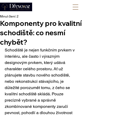
+420 702 008 772
Minut čtení: 2
Komponenty pro kvalitní
schodiště: co nesmí
chybět?
Schodiště je nejen funkčním prvkem v 
interiéru, ale často i výrazným 
designovým prvkem, který udává 
charakter celého prostoru. Ať už 
plánujete stavbu nového schodiště, 
nebo rekonstrukci stávajícího, je 
důležité porozumět tomu, z čeho se 
kvalitní schodiště skládá. Pouze 
precizně vybrané a správně 
zkombinované komponenty zaručí 
pevnost, pohodlí a dlouhou životnost 