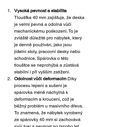
Vysoká pevnost a stabilita
Tloušťka 40 mm zajišťuje, že deska 
je velmi pevná a odolná vůči 
mechanickému poškození. To je 
zvláště důležité pro nábytek, který 
je denně používán, jako jsou 
jídelní stoly, pracovní desky nebo 
schodnice. Spárovka o této 
tloušťce se neprohýbá a zůstává 
stabilní i při vyšším zatížení.
Odolnost vůči deformacím
 Díky 
procesu lepení a sušení je 
spárovka méně náchylná k 
deformacím a kroucení, což je 
běžný problém u masivního dřeva. 
To znamená, že nábytek vyrobený 
ze spárovky 40 mm si zachovává 
svůj tvar a pevnost po mnoho let.