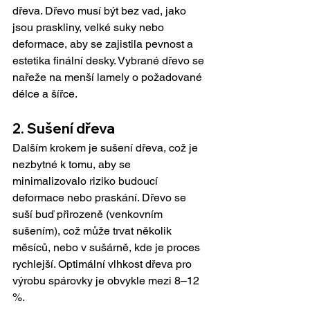
dřeva. Dřevo musí být bez vad, jako 
jsou praskliny, velké suky nebo 
deformace, aby se zajistila pevnost a 
estetika finální desky. Vybrané dřevo se 
nařeže na menší lamely o požadované 
délce a šířce.
2. Sušení dřeva
Dalším krokem je sušení dřeva, což je 
nezbytné k tomu, aby se 
minimalizovalo riziko budoucí 
deformace nebo praskání. Dřevo se 
suší buď přirozeně (venkovním 
sušením), což může trvat několik 
měsíců, nebo v sušárně, kde je proces 
rychlejší. Optimální vlhkost dřeva pro 
výrobu spárovky je obvykle mezi 8–12 
%.