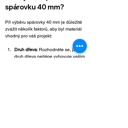
spárovku 40 mm?
Při výběru spárovky 40 mm je důležité 
zvážit několik faktorů, aby byl materiál 
vhodný pro váš projekt:
Druh dřeva
: Rozhodněte se, jaký 
druh dřeva nejlépe vyhovuje vašim 
potřebám. Dubová spárovka je 
odolná a krásná, zatímco buková 
je jemnější a lehčí.
Kvalita zpracování
: Zkontrolujte, 
zda jsou lamely pevně slepeny a 
zda je povrch hladký a bez 
prasklin. Kvalitní spárovka by měla 
být rovná a bez deformací.
Povrchová úprava
: Zvažte, jaký typ 
povrchové úpravy potřebujete. Lak 