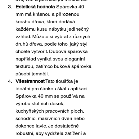
Estetická hodnota
 Spárovka 40 
mm má krásnou a přirozenou 
kresbu dřeva, která dodává 
každému kusu nábytku jedinečný 
vzhled. Můžete si vybrat z různých 
druhů dřeva, podle toho, jaký styl 
chcete vytvořit. Dubová spárovka 
například vyniká svou elegantní 
texturou, zatímco buková spárovka 
působí jemněji.
Všestrannost
 Tato tloušťka je 
ideální pro širokou škálu aplikací. 
Spárovka 40 mm se používá na 
výrobu stolních desek, 
kuchyňských pracovních ploch, 
schodnic, masivních dveří nebo 
dokonce lavic. Je dostatečně 
robustní, aby vydržela zatížení a 