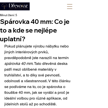
+420 702 008 772
Minut čtení: 5
Spárovka 40 mm: Co je
to a kde se nejlépe
uplatní?
Pokud plánujete výrobu nábytku nebo 
jiných interiérových prvků, 
pravděpodobně jste narazili na termín 
spárovka 40 mm
. Tato dřevěná deska 
patří mezi oblíbené materiály v 
truhlářství, a to díky své pevnosti, 
odolnosti a všestrannosti. V této článku 
se podíváme na to, co je spárovka o 
tloušťce 40 mm, jak se vyrábí a proč je 
ideální volbou pro různé aplikace, od 
jídelních stolů až po schodiště.