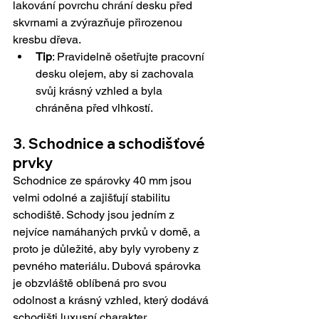
lakování povrchu chrání desku před 
skvrnami a zvýrazňuje přirozenou 
kresbu dřeva.
Tip
: Pravidelně ošetřujte pracovní 
desku olejem, aby si zachovala 
svůj krásný vzhled a byla 
chráněna před vlhkostí.
3. Schodnice a schodišťové 
prvky
Schodnice ze spárovky 40 mm jsou 
velmi odolné a zajišťují stabilitu 
schodiště. Schody jsou jedním z 
nejvíce namáhaných prvků v domě, a 
proto je důležité, aby byly vyrobeny z 
pevného materiálu. Dubová spárovka 
je obzvláště oblíbená pro svou 
odolnost a krásný vzhled, který dodává 
schodišti luxusní charakter.