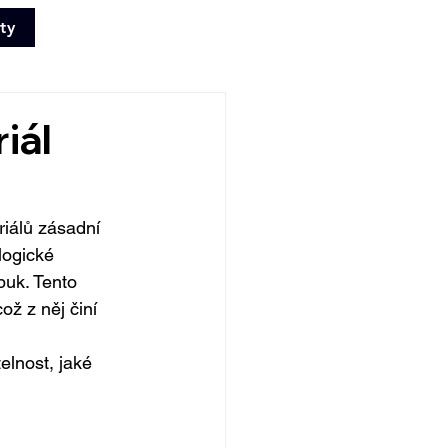
ty
+420 702 008
772
iál
riálů zásadní 
logické 
buk. Tento 
ož z něj činí 
elnost, jaké 