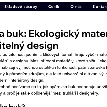
Skladové zásoby
Ceník
O nás
Kontak
 buk: Ekologický mater
itelný design
 udržitelnost jedním z klíčových témat, hraje výběr mate
eriérů a designu. Mezi přírodní materiály, které splňují eko
nabízejí výjimečnou estetiku i funkčnost, patří spárovka 
ný k přírodním zdrojům, ale také univerzální a trvanlivý, c
erní interiérový design.
robně podíváme na to, jak spárovka buk podporuje udržit
y a proč je stále oblíbenější mezi truhláři i designéry.
vka buk?