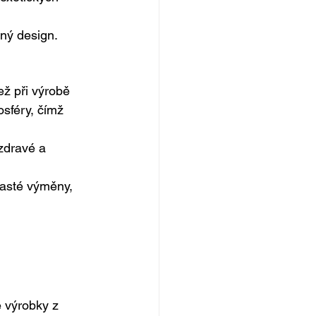
lný design.
ž při výrobě 
sféry, čímž 
zdravé a 
časté výměny, 
e výrobky z 