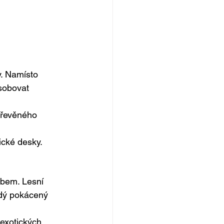
y. Namísto 
sobovat 
dřevěného 
ické desky.
obem. Lesní 
ždý pokácený 
exotických 