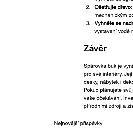
Ošetřujte dřevo
:
mechanickým p
Vyhněte se nad
vystavení vodě 
Závěr
Spárovka buk je vynika
pro své interiéry. Je
desky, nábytek i deko
Pokud plánujete svůj 
vaše očekávání. Inve
přírodními zdroji a z
Nejnovější příspěvky