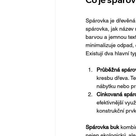
Spárovka je dřevěná 
spárovka, jak název 
barvou a jemnou text
minimalizuje odpad, c
Existují dva hlavní t
Průběžná spáro
kresbu dřeva. Ten
nábytku nebo pr
Cinkovaná spár
efektivnější vyu
konstrukční prvk
Spárovka buk
 kombin
nejen ekologický, ale