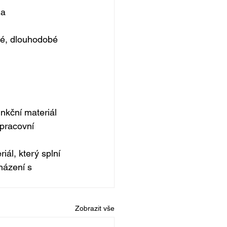
 a 
né, dlouhodobé 
unkční materiál 
 pracovní 
ál, který splní 
házení s 
Zobrazit vše