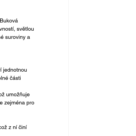
 Buková 
ností, světlou 
é suroviny a 
í jednotnou 
lné části 
což umožňuje 
 se zejména pro 
ž z ní činí 