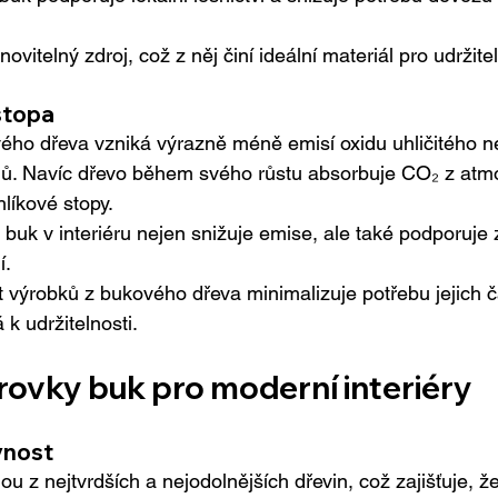
ovitelný zdroj, což z něj činí ideální materiál pro udržite
 stopa
ého dřeva vzniká výrazně méně emisí oxidu uhličitého ne
lů. Navíc dřevo během svého růstu absorbuje CO₂ z atmo
hlíkové stopy.
 buk v interiéru nejen snižuje emise, ale také podporuje 
í.
t výrobků z bukového dřeva minimalizuje potřebu jejich 
 k udržitelnosti.
ovky buk pro moderní interiéry
vnost
u z nejtvrdších a nejodolnějších dřevin, což zajišťuje, ž