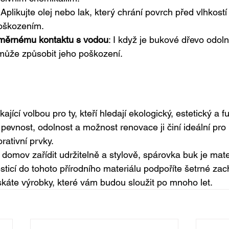
 Aplikujte olej nebo lak, který chrání povrch před vlhkostí
oškozením.
měrnému kontaktu s vodou
: I když je bukové dřevo odol
může způsobit jeho poškození.
jící volbou pro ty, kteří hledají ekologický, estetický a f
jí pevnost, odolnost a možnost renovace ji činí ideální pro
rativní prvky.
domov zařídit udržitelně a stylově, spárovka buk je materi
sticí do tohoto přírodního materiálu podpoříte šetrné zac
ískáte výrobky, které vám budou sloužit po mnoho let.