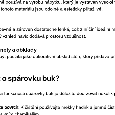
ě používá na výrobu nábytku, který je vystaven vysokém
z tohoto materiálu jsou odolné a esteticky přitažlivé.
evná a zároveň dostatečně lehká, což z ní činí ideální ma
tlý vzhled navíc dodává prostoru vzdušnost.
nely a obklady
t použita jako dekorativní obklad stěn, který přidává př
 o spárovku buk?
a funkčnosti spárovky buk je důležité dodržovat několik 
te povrch
: K čištění používejte měkký hadřík a jemné čisti
sivním chemikáliím.