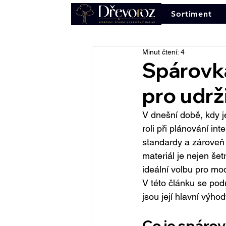
Sortiment
Minut čtení: 4
Spárovka
pro udrž
V dnešní době, kdy je
roli při plánování int
standardy a zároveň 
materiál je nejen šetr
ideální volbu pro mod
V této článku se pod
jsou její hlavní výhod
Co je spáro