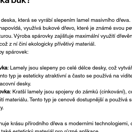
deska, která se vyrábí slepením lamel masivního dřeva.
napovídá, využívá bukové dřevo, které je známé svou pev
urou. Výroba spárovky zajišťuje maximální využití dřevěn
ož z ní činí ekologicky přívětivý materiál.
ypy spárovek:
vka
: Lamely jsou slepeny po celé délce desky, což vytvář
to typ je esteticky atraktivní a často se používá na vidite
acovní desky.
ovka
: Kratší lamely jsou spojeny do zámků (cinkování), 
žití materiálu. Tento typ je cenově dostupnější a používá
y.
uje krásu přírodního dřeva s moderními technologiemi, co
 také estetický materiál pro různé aplikace.