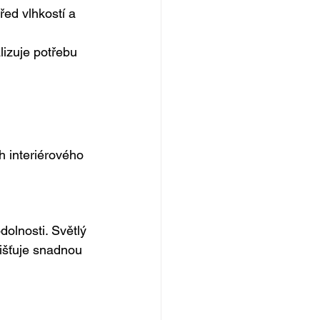
ed vlhkostí a 
izuje potřebu 
h interiérového 
olnosti. Světlý 
išťuje snadnou 