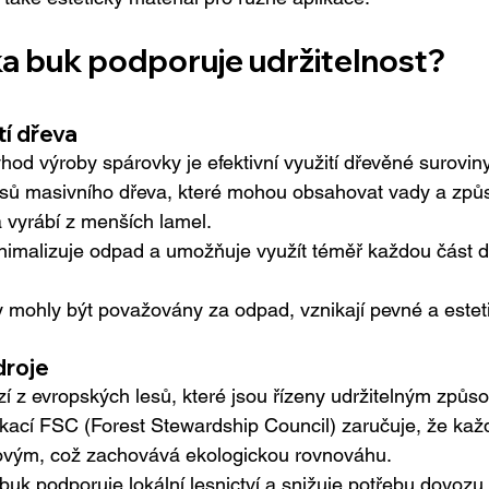
a buk podporuje udržitelnost?
tí dřeva
hod výroby spárovky je efektivní využití dřevěné surovin
usů masivního dřeva, které mohou obsahovat vady a způ
a vyrábí z menších lamel.
nimalizuje odpad a umožňuje využít téměř každou část 
y mohly být považovány za odpad, vznikají pevné a estet
droje
 z evropských lesů, které jsou řízeny udržitelným způs
fikací FSC (Forest Stewardship Council) zaručuje, že ka
ovým, což zachovává ekologickou rovnováhu.
uk podporuje lokální lesnictví a snižuje potřebu dovozu 