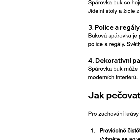
Spárovka buk se hojn
Jídelní stoly a židle 
3. 
Police a regály
Buková spárovka je p
police a regály. Svě
4. 
Dekorativní pa
Spárovka buk může bý
moderních interiérů.
Jak pečovat
Pro zachování krásy 
Pravidelně čistě
Vyhněte se agre