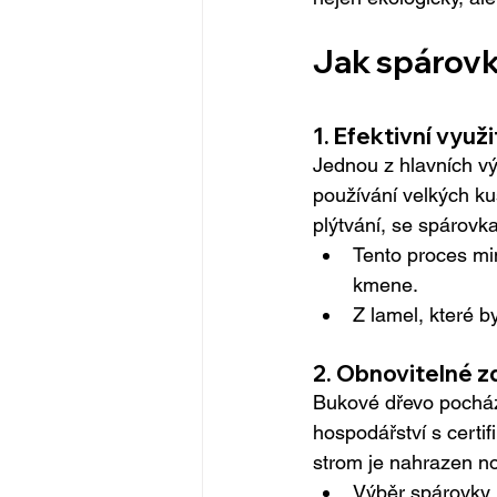
Jak spárovk
1. 
Efektivní využi
Jednou z hlavních vý
používání velkých k
plýtvání, se spárovk
Tento proces mi
kmene.
Z lamel, které b
2. 
Obnovitelné z
Bukové dřevo pochází
hospodářství s certi
strom je nahrazen n
Výběr spárovky b