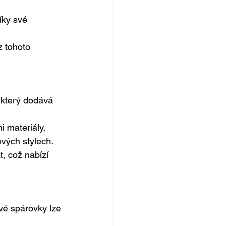
íky své 
z tohoto 
 který dodává 
 materiály, 
ových stylech.
, což nabízí 
vé spárovky lze 