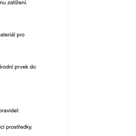
u zatížení. 
teriál pro 
írodní prvek do 
pravidel:
cí prostředky. 