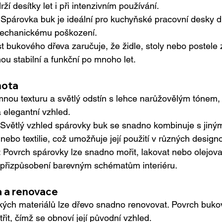
í desítky let i při intenzivním používání.
: Spárovka buk je ideální pro kuchyňské pracovní desky d
mechanickému poškození.
t bukového dřeva zaručuje, že židle, stoly nebo postele 
ou stabilní a funkční po mnoho let.
nota
nou texturu a světlý odstín s lehce narůžovělým tónem,
 elegantní vzhled.
 Světlý vzhled spárovky buk se snadno kombinuje s jinými
o nebo textilie, což umožňuje její použití v různých design
: Povrch spárovky lze snadno mořit, lakovat nebo olejovat
 přizpůsobení barevným schématům interiéru.
 a renovace
ckých materiálů lze dřevo snadno renovovat. Povrch buko
řit, čímž se obnoví její původní vzhled.