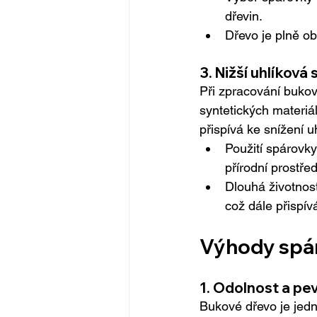
dřevin.
Dřevo je plně obn
3. 
Nižší uhlíková
Při zpracování bukov
syntetických materiá
přispívá ke snížení u
Použití spárovky
přírodní prostřed
Dlouhá životnos
což dále přispívá
Výhody spár
1. 
Odolnost a pe
Bukové dřevo je jedno