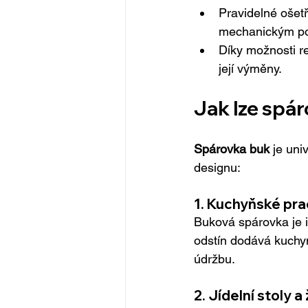
Pravidelné ošetř
mechanickým p
Díky možnosti r
její výměny.
Jak lze spá
Spárovka buk
 je uni
designu:
1. 
Kuchyňské pra
Buková spárovka je i
odstín dodává kuchyn
údržbu.
2. 
Jídelní stoly a 