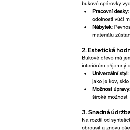
bukové spárovky vydrž
Pracovní desky
odolnosti vůči 
Nábytek
: Pevnos
materiálu zůstan
2. 
Estetická hod
Bukové dřevo má jem
interiérům příjemný a
Univerzální styl
:
jako je kov, skl
Možnost úpravy
široké možnosti
3. 
Snadná údržba
Na rozdíl od synteti
obrousit a znovu ošet