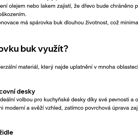
ení olejem nebo lakem zajistí, že dřevo bude chráněno př
oškozením.
enovace má spárovka buk dlouhou životnost, což minimal
rovku buk využít?
verzální materiál, který najde uplatnění v mnoha oblastec
covní desky
deální volbou pro kuchyňské desky díky své pevnosti a od
i moderní a svěží vzhled, zatímco povrchová úprava zaj
židle