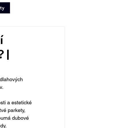
ty
+420 702 008
772
í
 |
odlahových 
v.
ti a estetické 
tvé parkety, 
koumá dubové 
dy.