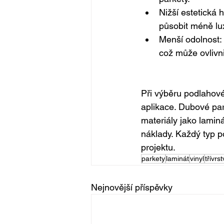
Nižší estetická 
působit méně lu
Menší odolnost:
což může ovlivni
Při výběru podlahové 
aplikace. Dubové par
materiály jako laminá
náklady. Každý typ p
projektu.
parkety
laminát
vinyl
třívrs
Nejnovější příspěvky