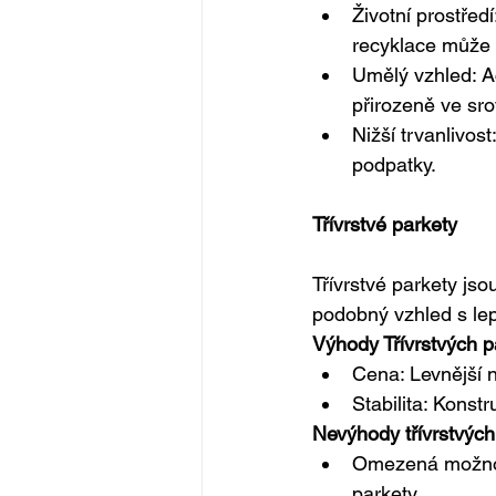
Životní prostřed
recyklace může 
Umělý vzhled: Ač
přirozeně ve sr
Nižší trvanlivos
podpatky.
Třívrstvé parkety
Třívrstvé parkety js
podobný vzhled s lepš
Výhody Třívrstvých p
Cena: Levnější n
Stabilita: Konst
Nevýhody třívrstvých
Omezená možnost
parkety.