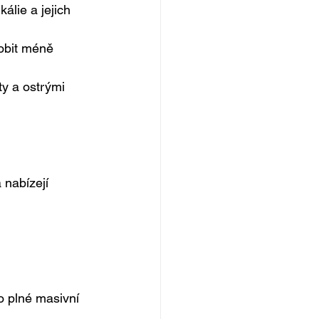
álie a jejich 
sobit méně 
ty a ostrými 
 nabízejí 
o plné masivní 