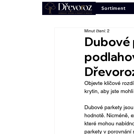
Sortiment
Minut čtení: 2
Dubové 
podlahov
Dřevoro
Objevte klíčové rozd
krytin, aby jste moh
Dubové parkety jsou 
hodnotě. Nicméně, exis
které mohou nabídnou
parkety v porovnání 