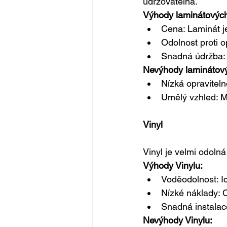
udržovatelná.
Výhody laminátových
Cena: Laminát j
Odolnost proti 
Snadná údržba: 
Nevýhody laminátový
Nízká opraviteln
Umělý vzhled: M
Vinyl
Vinyl je velmi odoln
Výhody Vinylu:
Voděodolnost: I
Nízké náklady: C
Snadná instalace
Nevýhody Vinylu: