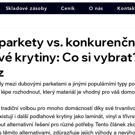
Skladové zásoby
Ceník
O nás
Kontak
parkety vs. konkurenčn
é krytiny: Co si vybrat?
z
íly mezi dubovými parketami a jinými populárními typy p
li lépe rozhodnout, který materiál je vhodný pro váš domo
tradiční volbou pro mnoho domácností díky své trvanlivos
tují i další podlahové krytiny jako laminát, vinyl a třívrs
t alternativní řešení pro různé potřeby. Tento článek z
s těmito alternativami, zdůrazňuje jejich výhody a nevýho