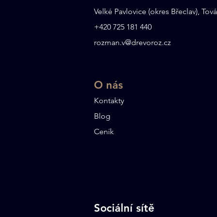
Velké Pavlovice (okres Břeclav), Tová
+
420 725 181 440
rozman.v@drevoroz.cz
O nás​
Kontakty
Blog
Ceník
Sociální sítě