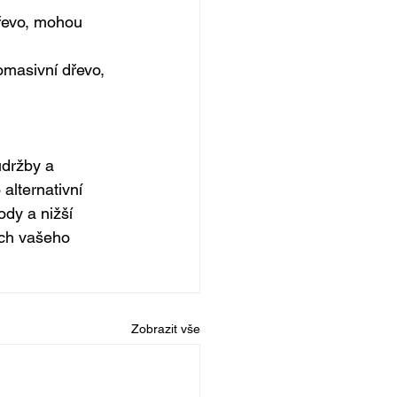
dřevo, mohou 
masivní dřevo, 
údržby a 
alternativní 
ody a nižší 
ách vašeho 
Zobrazit vše