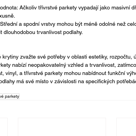
hodnota: Ačkoliv třívrstvé parkety vypadají jako masivní 
xusně.
 Střední a spodní vrstvy mohou být méně odolné než celo
t dlouhodobou trvanlivost podlahy.
krytiny zvažte své potřeby v oblasti estetiky, rozpočtu, 
kety nabízí neopakovatelný vzhled a trvanlivost, zatímco 
t, vinyl, a třívrstvé parkety mohou nabídnout funkční výh
odlahy má své místo v závislosti na specifických potřeb
tvé parkety