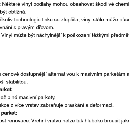
í: Některé vinyl podlahy mohou obsahovat škodlivé chemik
být obtížná.
koliv technologie tisku se zlepšila, vinyl stále může pů
ovnání s pravým dřevem.
t: Vinyl může být náchylnější k poškození těžkými předmě
ou cenově dostupnější alternativou k masivním parketám a
í stabilitou.
arket:
ež plné masivní parkety.
rukce z více vrstev zabraňuje praskání a deformaci.
 parket:
 renovace: Vrchní vrstvu nelze tak hluboko brousit jak